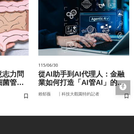
115/06/30
意志力問
從AI助手到AI代理人：金融
細菌管
業如何打造「AI管AI」的新
回
治理模式？
｜
賴郁薇
科技大觀園特約記者
儲存書籤
儲