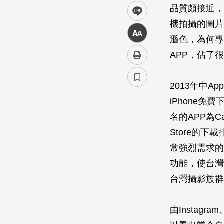
品質頗接近，
line
機拍攝的圖片
中
遜色，為何專
APP，佔了
2013年中A
iPhone免
名的APP為C
Store的
常強烈需求的
功能，使台灣
台灣攝影族群對
由Instagr