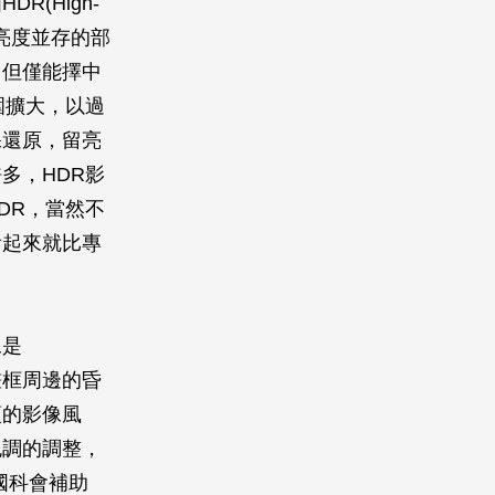
(High-
低亮度並存的部
，但僅能擇中
圍擴大，以過
保還原，留亮
多，HDR影
DR，當然不
看起來就比專
像是
畫框周邊的昏
頭的影像風
色調的調整，
國科會補助