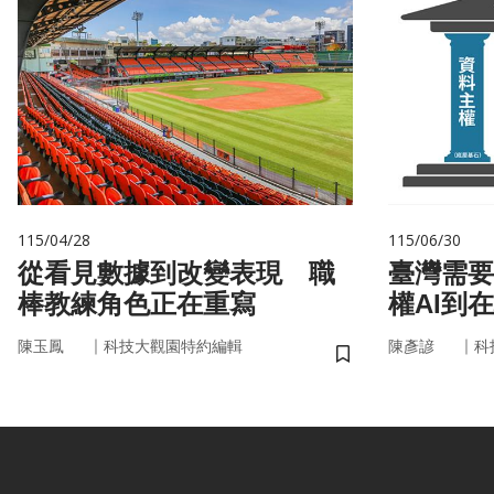
115/04/28
115/06/30
從看見數據到改變表現 職
臺灣需要
棒教練角色正在重寫
權AI到
｜
｜
陳玉鳳
科技大觀園特約編輯
陳彥諺
科
儲存書籤