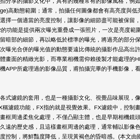
拍分享的攝影文化中，具有的幾種常有的影像風格，例如HDR
 Range)高動態範圍；通常，拍攝任何圖像都會有高亮度與
選擇一個適當的亮度控制，讓影像的細節盡可能被保留
R的功能是提供兩次曝光重疊成一張照片，一次是亮度範
留暗部的細節，再以略低於標準的曝光，將過亮的部分
次曝光合併的曝光值的動態要遠比傳統的攝影作品高出許
體畫面的精緻光影，而專業相機需仰賴後製才能處理的H
機APP所處理過的影像品質，甫拍攝完畢的手機影像，
中各式濾鏡的套用，也是一種攝影文化、視覺品味展現，
+以FX稱濾鏡功能，FX指的就是視覺效果。FX濾鏡中，控制
畫框周邊柔焦化處理，不僅凸顯主體，也是早期相機鏡
久遠的歷史感，且這樣畫框周邊的處理，通常輔以影像
度控制，將鮮豔度降低，呈現黃褐色的昏暗感。(本文由