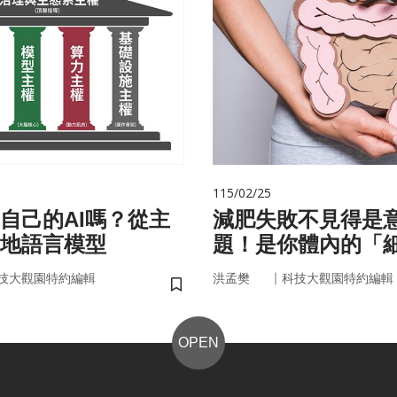
115/02/25
自己的AI嗎？從主
減肥失敗不見得是
在地語言模型
題！是你體內的「
家」在幫你囤油
｜
技大觀園特約編輯
洪孟樊
科技大觀園特約編輯
儲存書籤
OPEN