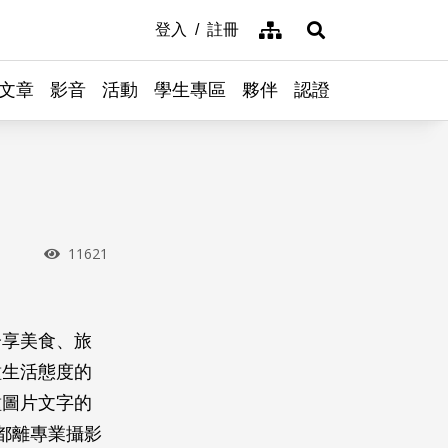
網站導覽
登入
註冊
展開搜尋
文章
影音
活動
學生專區
夥伴
認證
瀏覽次數
11621
分享美食、旅
種生活態度的
種圖片文字的
，都離專業攝影