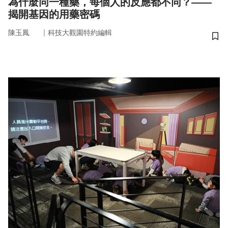
為什麼同一種藥，每個人的反應都不同？——
揭開基因的用藥密碼
｜
陳玉鳳
科技大觀園特約編輯
儲