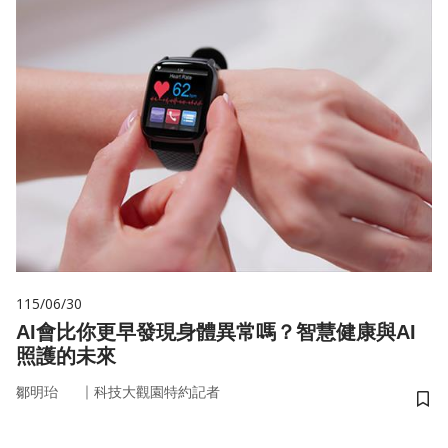
115/06/30
AI會比你更早發現身體異常嗎？智慧健康與AI
照護的未來
｜
鄒明珆
科技大觀園特約記者
儲