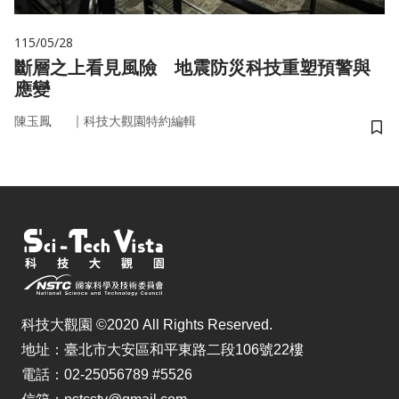
115/05/28
斷層之上看見風險 地震防災科技重塑預警與
應變
｜
陳玉鳳
科技大觀園特約編輯
儲
科技大觀園 ©2020 All Rights Reserved.
地址：臺北市大安區和平東路二段106號22樓
電話：02-25056789 #5526