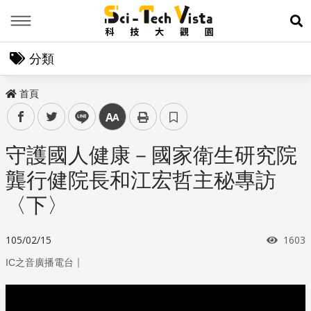
Menu
展
分類
首頁
facebook
twitter
line
中
守護國人健康－國家衛生研究院
龔行健院長和江宏哲主秘專訪
〈下〉
瀏覽
105/02/15
1603
｜
IC之音廣播電台