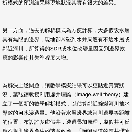
析模式的預測結果與現地狀況其實有很大的差異。
另一方面，過去的解析模式為方便計算，大多假設水層
具有無限的邊界，現地卻常碰到水井周遭有不透水層或
鄰近河川，所算得的SDR或水位改變量因受到邊界效
應的影響使其失準程度大增。
為解決上述問題，讓數學模擬結果可以更貼近真實狀
況，葉弘德教授利用虛井理論（image-well theory）建
立了一個新的數學解析模式，以估算鄰近蜿蜒河川抽水
導致的河水滲透量。他沿著水層邊界或河川邊界等距離
的位置，布設許多虛假井，透過疊加原理，虛假井可反
應不規則邊界產生的諸多效應。「蜿蜒河道的虛井理論