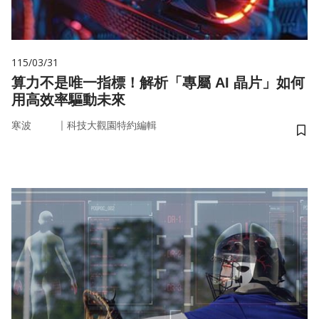
115/03/31
算力不是唯一指標！解析「專屬 AI 晶片」如何
用高效率驅動未來
｜
寒波
科技大觀園特約編輯
儲