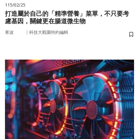
115/02/25
打造屬於自己的「精準營養」菜單，不只要考
慮基因，關鍵更在腸道微生物
｜
寒波
科技大觀園特約編輯
儲