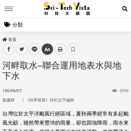
Menu
展
分類
首頁
facebook
twitter
line
中
河畔取水–聯合運用地表水與地
下水
瀏覽
106/06/07
2996
｜
葉孋嬋
《科學發展》特約文字編輯
台灣位於太平洋颱風行經區域，夏秋兩季經常有多起颱
風光顧，雖然帶來豐沛的雨量，卻也因強降雨，雨水來