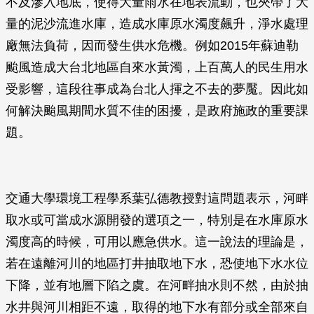
不及滲入地底，使得大量雨水在地表流動，也夾帶了大
量的泥沙流進水庫，造成水庫原水濁度飆升，淨水處理
廠無法負荷，因而發生供水危機。例如2015年蘇迪勒
颱風造成大台北地區自來水黃濁，上百萬人的民生用水
受影響，這段往事成為台北人揮之不去的夢魘。因此如
何解決颱風期間水質不佳的困擾，是政府施政的重要課
題。
交通大學環境工程學系葉弘德教授對這問題表示，河畔
取水或可當成水源開發的選項之一，特別是在水庫原水
濁度高的時候，可用以應急供水。這一說法的理論是，
若在遠離河川的地區打井抽取地下水，恐使地下水水位
下降，並有地層下陷之虞。在河畔抽水則不然，由於抽
水井與河川相距不遠，取得的地下水有部分或全部來自