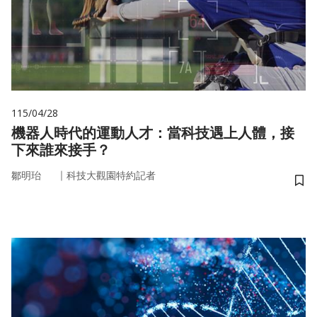
115/04/28
機器人時代的運動人才：當科技遇上人體，接
下來誰來接手？
｜
鄒明珆
科技大觀園特約記者
儲