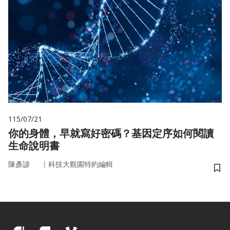
115/07/21
你的身體，早就寫好密碼？基因定序如何閱讀
生命說明書
｜
陳彥諺
科技大觀園特約編輯
儲