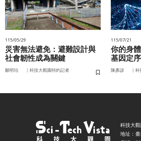
115/05/29
115/07/21
災害無法避免：避難設計與
你的身體
社會韌性成為關鍵
基因定序
書
｜
｜
鄒明珆
科技大觀園特約記者
陳彥諺
科
儲存書籤
科技大觀園 ©
地址：臺