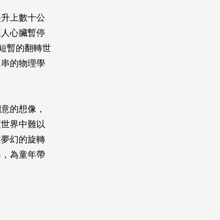
爬升上數十公
讓人心臟暫停
趟短暫的翻轉世
連串的物理學
創意的想像，
理世界中難以
柔夢幻的旋轉
器，為童年帶
。