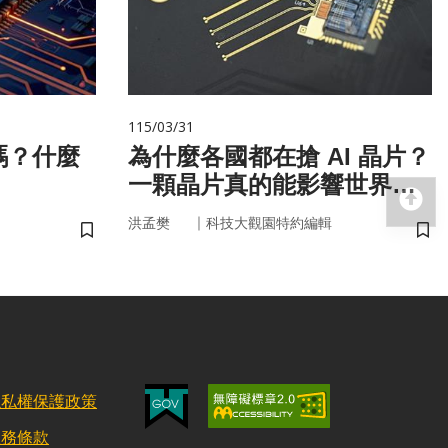
115/03/31
嗎？什麼
為什麼各國都在搶 AI 晶片？
一顆晶片真的能影響世界
回
嗎？
｜
洪孟樊
科技大觀園特約編輯
儲存書籤
儲
隱私權保護政策
服務條款