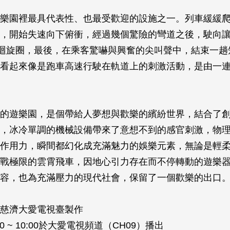
樂園裡最具代表性、也最受歡迎的設施之一。列車緩緩
後，開始失速向下俯衝，經過幾個驚險的彎道之後，駛向
度迴­旋圈，最後，在乘客驚嚇與興奮的尖叫聲中，結束一
看起來像­是跑車高速行駛在軌道上的刺激活動，是由一
的遊樂園，是個帶給人夢想與歡樂的繽紛世界，結合了
造，冰冷單調的機械設備帶來了意想不到的感官刺激，物
作用­力，瞬間都幻化成充滿魅力的娛樂元素，無論是輕
戰極限的雲霄­飛車，因地心引力存在而不停轉動的遊樂
容，也為充滿壓力的現­代社會，保留了一個歡樂的出口
慈濟大愛電視臺製作
0 ~ 10:00於大愛電視頻道（CH09）播出