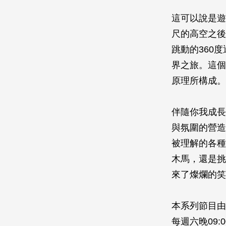
這可以說是遊
尺的高空­之
跳動的360
界之旅。這個
原理所構成。
伴隨你我成長
與氛圍的­營
被理解的各種
木馬，還是挑
來了燦爛的笑
本系列節目由
每週六晚09:0