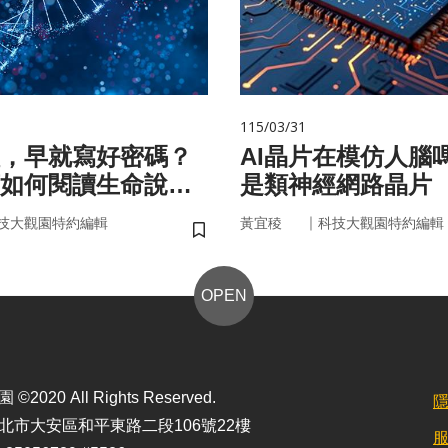
115/03/31
，早就寫好密碼？
AI晶片在模仿人腦
如何閱讀生命說明
是類神經網路晶片
｜
技大觀園特約編輯
黃宜稜
科技大觀園特約編輯
儲存書籤
OPEN
2020 All Rights Reserved.
北市大安區和平東路二段106號22樓