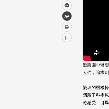
line
中
遊樂園中琳瑯
人們，追­求
繁瑣的機械操
隱藏了科­學
激感受，引爆