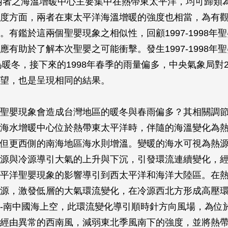
兩者之海溫增暖中心主要集中在熱帶東太平洋，均可歸類
度方面，兩者在東太平洋海溫增暖的強度也相當，為有
。有鑑於這兩個聖嬰現象之相似性，回顧1997-1998年
應有助於了解本次聖嬰之可能衝擊。發生1997-1998年
為暖冬，接下來的1998年春季的雨量偏多，中央氣象局對201
望，也是呈現相同的結果。
聖嬰現象會造成台灣地區的暖冬與春雨偏多？其相關調
海水增暖中心位於熱帶東太平洋時，伴隨的海溫變化為
但更西側的南海地區海水則增溫。變暖的海水可視為熱
源與冷源導引大氣的上升與下沉，引發環流連續變化，
平洋聖嬰現象的影響導引到西太平洋和海洋大陸區。在
源，激發低層的大氣環流變化，在冷源西北方形成高壓
-南中國海上空，此環流變化導引順時針方向風場，為位
經由異常的西南風，減弱東北季風南下的強度，並將熱