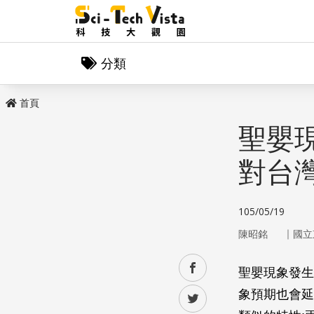
分類
首頁
聖嬰
對台
105/05/19
｜
陳昭銘
國立
facebook
聖嬰現象發生
象預期也會延續
twitter