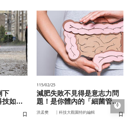
115/02/25
倒下
減肥失敗不見得是意志力問
科技如何
題！是你體內的「細菌管
回
家」在幫你囤油
｜
洪孟樊
科技大觀園特約編輯
儲存書籤
儲