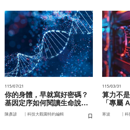
115/07/21
115/03/31
你的身體，早就寫好密碼？
算力不是
基因定序如何閱讀生命說明
「專屬 
書
率驅動未
｜
｜
陳彥諺
科技大觀園特約編輯
寒波
科
儲存書籤