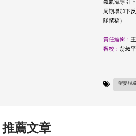
氣氣流導引下
周期增加下反
隊撰稿）
責任編輯：
王
審校：
翁叔平
聖嬰現象(
推薦文章