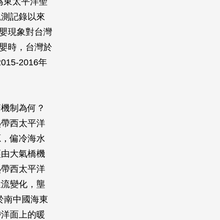
為東太平洋聖
觀測記錄以來
聖嬰現象對台灣
聖嬰時，台灣於
5-2016年
節機制為何？
熱帶西太平洋
源，偏冷海水
經由大氣橋機
熱帶西太平洋
環流變化，壟
於南中國海東
帶洋面上的暖