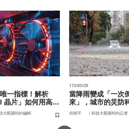
115/05/29
唯一指標！解析
當降雨變成「一次
AI 晶片」如何用高效
來」，城市的災防
來
即時應變？
｜
技大觀園特約編輯
何楷平
科技大觀園特約記者
儲存書籤