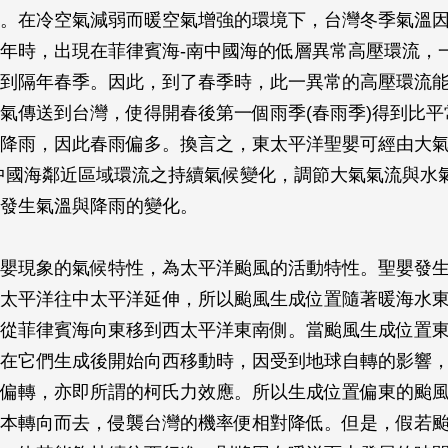
。在冷空氣減弱而暖空氣增強的環境下，台灣冬季氣溫
年時，出現在菲律賓海-南中國海的低層異常高壓環流，
到隔年春季。因此，到了春季時，此一異常的高壓環流
氣傳送到台灣，使得開春後第一個雨季(春雨季)得到比平
降雨，因此春雨偏多。換言之，東太平洋聖嬰可經由大
中國海鄰近區域環流之持續氣候變化，調節大氣氣流與水
發生氣溫與降雨的變化。
嬰現象的氣候特性，為太平洋颱風的活動特性。聖嬰發
太平洋往中太平洋延伸，所以颱風生成位置隨著暖海水
從菲律賓海向東移到西太平洋東南側。當颱風生成位置
在它們生成後開始向西移動時，因受到地球自轉的影響
偏轉，亦即所謂的柯氏力效應。所以生成位置偏東的颱
本轉向而去，侵襲台灣的機率便相對降低。但是，假若