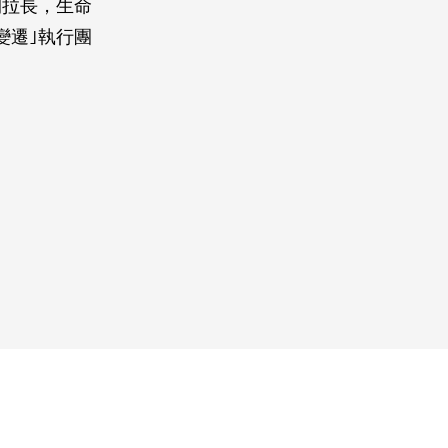
間拉長，生命
變遷｣執行團