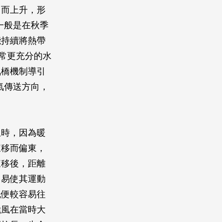
因而上升，形
一般是在秋季
能持續將熱帶
常更充分的水
氣橋機制導引
氣傳送方向，
生時，因為暖
東移而偏東，
東移後，距離
，易使其運動
風便較容易往
颱風在當時大