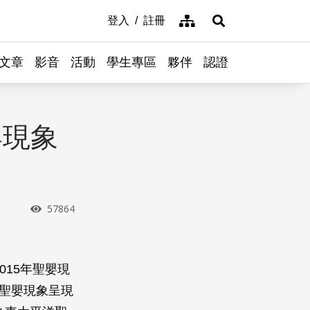
網站導覽
登入
註冊
展開搜尋
文章
影音
活動
學生專區
夥伴
認證
嬰現象
瀏覽次數
57864
15年聖嬰現
年的聖嬰現象呈現