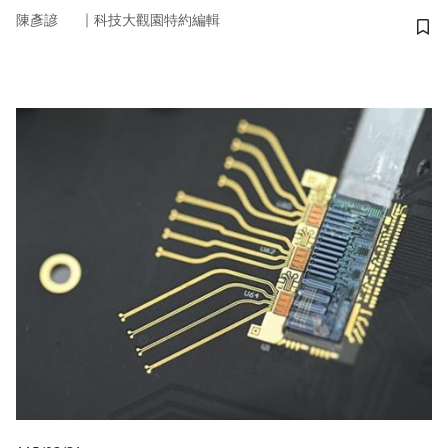
｜
陳彥諺
科技大觀園特約編輯
儲