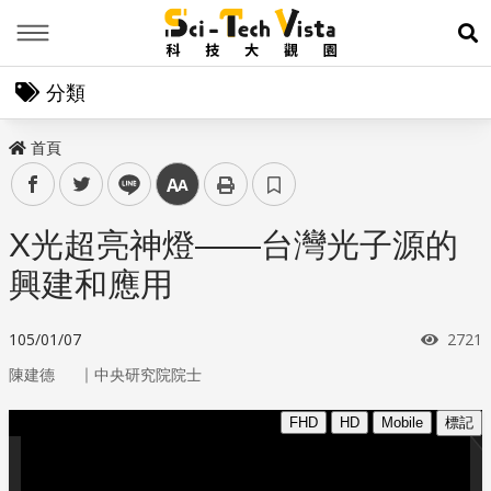
Menu
展
分類
首頁
facebook
twitter
line
中
X光超亮神燈——台灣光子源的
興建和應用
瀏覽
105/01/07
2721
｜
陳建德
中央研究院院士