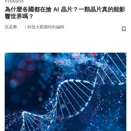
115/03/31
為什麼各國都在搶 AI 晶片？一顆晶片真的能影
響世界嗎？
｜
洪孟樊
科技大觀園特約編輯
儲