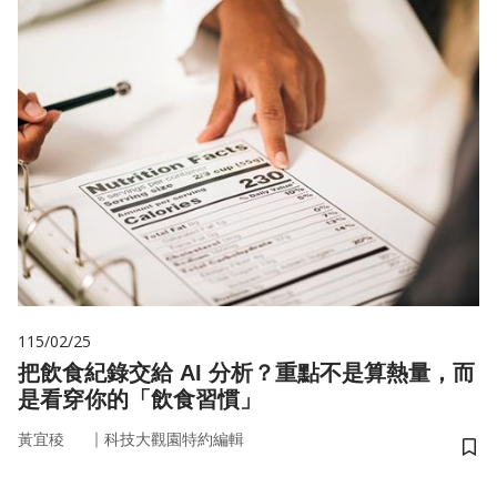
115/02/25
把飲食紀錄交給 AI 分析？重點不是算熱量，而
是看穿你的「飲食習慣」
｜
黃宜稜
科技大觀園特約編輯
儲