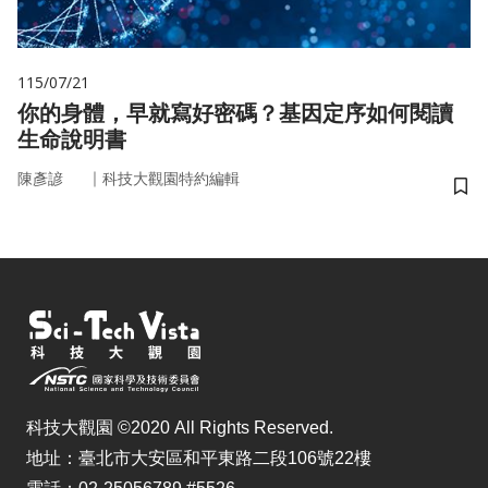
115/07/21
你的身體，早就寫好密碼？基因定序如何閱讀
生命說明書
｜
陳彥諺
科技大觀園特約編輯
儲
科技大觀園 ©2020 All Rights Reserved.
地址：臺北市大安區和平東路二段106號22樓