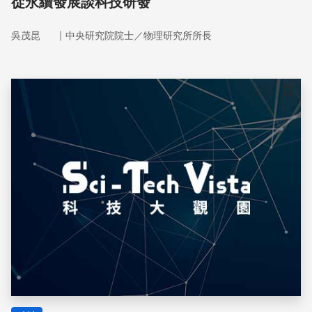
從永續發展談科技研發
｜
吳茂昆
中央研究院院士／物理研究所所長
儲存