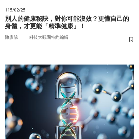
115/02/25
別人的健康秘訣，對你可能沒效？更懂自己的
身體，才更能「精準健康」！
｜
陳彥諺
科技大觀園特約編輯
儲