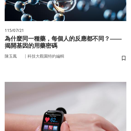
115/07/21
為什麼同一種藥，每個人的反應都不同？——
揭開基因的用藥密碼
｜
陳玉鳳
科技大觀園特約編輯
儲