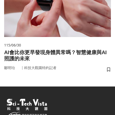
115/06/30
AI會比你更早發現身體異常嗎？智慧健康與AI
照護的未來
｜
鄒明珆
科技大觀園特約記者
儲