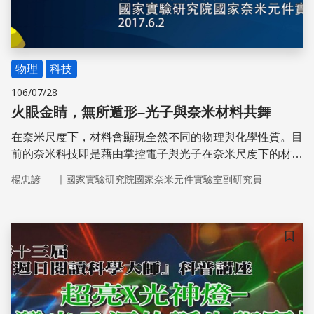
物理
科技
106/07/28
火眼金睛，無所遁形–光子與奈米材料共舞
在奈米尺度下，材料會顯現全然不同的物理與化學性質。目
前的奈米科技即是藉由掌控電子與光子在奈米尺度下的材料
或結構來探索這些特性，並有效率地製造與應用。
｜
楊忠諺
國家實驗研究院國家奈米元件實驗室副研究員
儲存