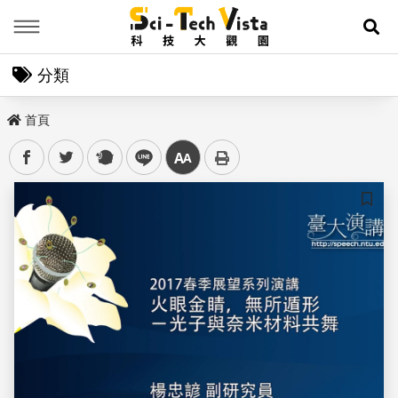
Menu
展
分類
首頁
facebook
twitter
plurk
line
中
儲存