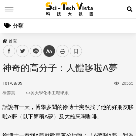
Menu
展
分類
首頁
facebook
twitter
line
中
神奇的高分子：人體哆啦A夢
瀏覽次
101/08/09
20555
｜
徐善慧
中興大學化學工程學系
話說有一天，博學多聞的徐博士突然找了他的好朋友哆
啦A夢（以下簡稱A夢）及大雄來喝咖啡。
徐博士一看到A夢就歡喜萬分地說：「A夢啊A夢，我為