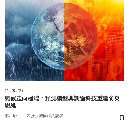
115/05/29
氣候走向極端：預測模型與調適科技重建防災
思維
｜
鄒明珆
科技大觀園特約記者
儲