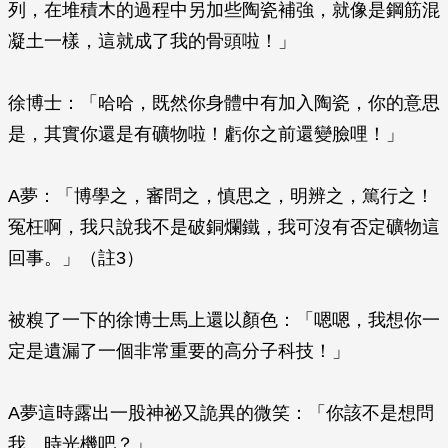
列，在堆積木的過程中另加些陶瓷補強，就像是鋼筋混
凝土一樣，這就成了我的骨頭啦！」
徐博士：「哈哈，既然你身體中有加入陶瓷，你的意思
是，其實你還是有礦物啦！虧你之前還變臉哩！」
A夢：「博學之，審問之，慎思之，明辨之，篤行之！
冤枉啊，我只說我不是破銅爛鐵，我可沒有否定礦物這
回事。」（註3）
被糗了一下的徐博士馬上還以顏色：「嗯嗯，我想你一
定是遺漏了一個非常重要的高分子科技！」
A夢這時露出一股神祕又詭異的微笑：「你該不是想問
我…時光機吧？」