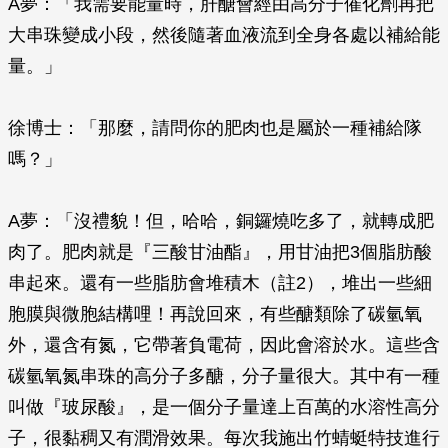
A夢：「我需要能量時，肝醣會經由高分子催化劑再把
大串珠變成小段，然後隨著血液流到全身各處以補給能
量。」
徐博士：「那麼，請問你的肥肉也是屬於一種補給隊
嗎？」
A夢：「沒禮貌！但，哈哈，銅鑼燒吃多了，就轉成肥
肉了。肥肉就是『三酸甘油酯』，用甘油把3個脂肪酸
串起來。還有一些脂肪會堆積木（註2），堆出一些細
胞膜與微胞結構哩！再說回來，有些醣類除了碳氫氧
外，還含有氮，它帶著負電荷，因此會溶於水。這些含
碳氫氧氮串珠的高分子多醣，分子量很大。其中有一種
叫做『玻尿酸』，是一個分子量達上百萬的水溶性高分
子，很黏稠又有潤滑效果。每次我施出竹蜻蜓特技進行