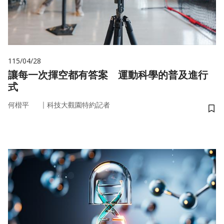
115/04/28
讓每一次揮空都有答案 運動科學的普及進行
式
｜
何楷平
科技大觀園特約記者
儲