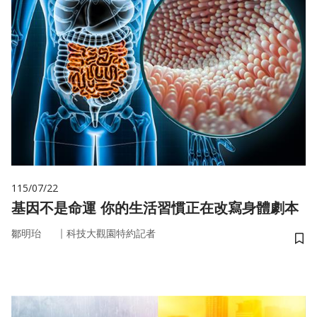
115/07/22
基因不是命運 你的生活習慣正在改寫身體劇本
｜
鄒明珆
科技大觀園特約記者
儲