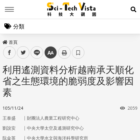
Menu
展
分類
首頁
facebook
twitter
line
中
利用遙測資料分析越南承天順化
省之生態環境的脆弱度及影響因
素
瀏覽
105/11/24
2059
｜
王泰盛
財團法人農業工程研究中心
｜
劉說安
中央大學太空及遙測研究中心
｜
阮金英
中央大學水文與海洋科學研究所