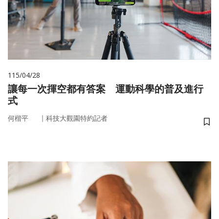
115/04/28
讓每一次揮空都有答案 運動科學的普及進行
式
｜
何楷平
科技大觀園特約記者
儲