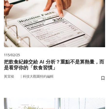
115/02/25
把飲食紀錄交給 AI 分析？重點不是算熱量，而
是看穿你的「飲食習慣」
｜
黃宜稜
科技大觀園特約編輯
儲