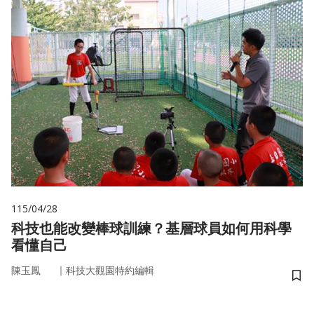
115/04/28
科技也能改變棒球訓練？基層球員如何用科學
看懂自己
｜
陳玉鳳
科技大觀園特約編輯
儲