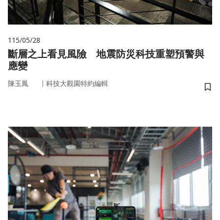
115/05/28
斷層之上看見風險 地震防災科技重塑預警與
應變
｜
陳玉鳳
科技大觀園特約編輯
儲