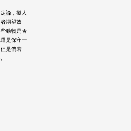
的定論，擬人
察者期望效
這些動物是否
此還是保守一
，但是倘若
果。