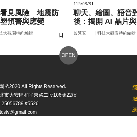
115/03/31
看見風險 地震防
聊天、繪圖、語音
塑預警與應變
後：揭開 AI 晶片
力」的真面目
｜
技大觀園特約編輯
曾繁安
科技大觀園特約編輯
儲存書籤
OPEN
2020 All Rights Reserved.
北市大安區和平東路二段106號22樓
25056789 #5526
stv@gmail.com