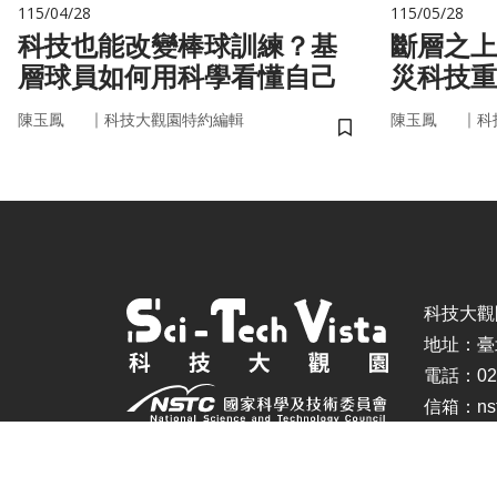
115/04/28
115/05/28
科技也能改變棒球訓練？基
斷層之上
層球員如何用科學看懂自己
災科技重
｜
｜
陳玉鳳
科技大觀園特約編輯
陳玉鳳
科
儲存書籤
科技大觀園 ©
地址：臺
電話：02-
信箱：nstc