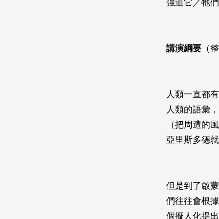
強迫它／牠們
講演綱要
（整
人類一直都有
人類的語彙，
（把周遭的風
亞里斯多德就
但是到了啟蒙
們往往會根據
個擬人化提出