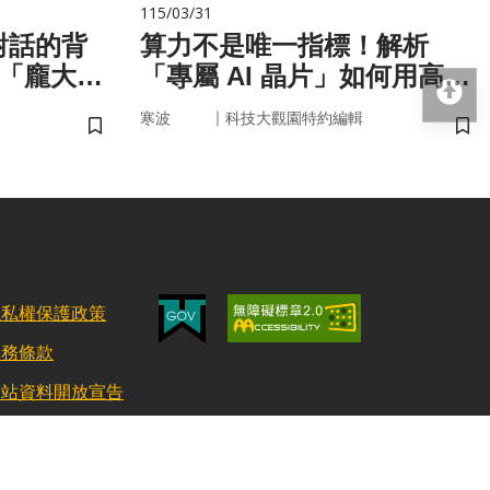
115/03/31
對話的背
算力不是唯一指標！解析
與「龐大算
「專屬 AI 晶片」如何用高效
回
率驅動未來
｜
寒波
科技大觀園特約編輯
儲存書籤
儲
隱私權保護政策
服務條款
網站資料開放宣告