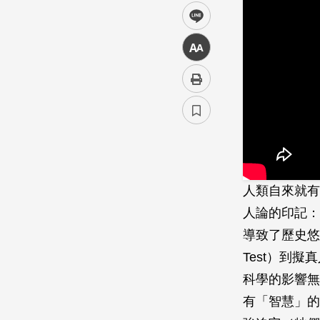
line
中
人類自來就有
人論的印記：
導致了歷史悠
Test）到
科學的影響無
有「智慧」的