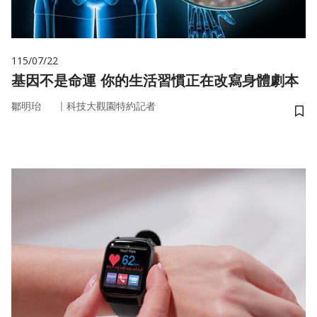
115/07/22
基因不是命運 你的生活習慣正在改寫身體劇本
｜
鄒明珆
科技大觀園特約記者
儲