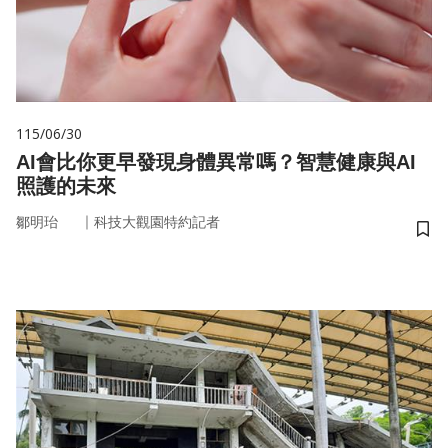
115/06/30
AI會比你更早發現身體異常嗎？智慧健康與AI
照護的未來
｜
鄒明珆
科技大觀園特約記者
儲