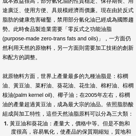
成本效益很高，部分氫化油的性質穩定、保存期長、用
途廣泛、使用方便、具規模經濟而價廉。現在由於反式
脂肪的健康危害確鑿，禁用部分氫化油已經成為國際趨
勢。此時食品製造業需要「零反式之功能油脂
(purpose-made zero-trans fats and oils)」，一方面仍
然利用天然的原物料，另一方面則需要加工技術的創新
和配方的調整。
就原物料方面，世界上產量最多的九種油脂是：棕櫚
油、黃豆油、菜籽油、葵花油、花生油、棉籽油、棕櫚
核油(palm kernel oil)、椰子油；在2005年左右，棕櫚
油的產量超過黃豆油，成為最大宗的油品。依照脂肪酸
組成與加工特性，這些天然油脂原料可以分為三大類：
黃豆油和葵花油：產量大，價格中等。但是不飽和
度很高，容易氧化，使產品的保質期縮短，質地和