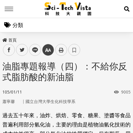
Menu
展
分類
首頁
facebook
twitter
line
中
油脂專題報導（四）：不給你反
式脂肪酸的新油脂
瀏覽
105/01/11
9005
｜
蕭寧馨
國立台灣大學生化科技學系
過去五十年來，油炸、烘焙、零食、糖果、塗醬等食品
普遍利用部分氫化油，主要的理由是植物油氫化技術的