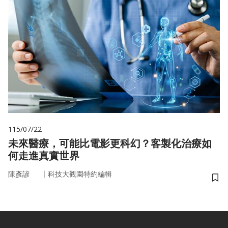
115/07/22
未來醫療，可能比電影更科幻？客製化治療如
何走進真實世界
｜
陳彥諺
科技大觀園特約編輯
儲