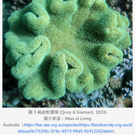
圖 3 褐皮軟珊瑚 (Quoy & Gaimard, 1833)
圖片來源：Atlas of Living
Australia（
https://bie.ala.org.au/species/https://biodiversity.org.au/af
d/taxa/0c73105c-978c-4973-99d9-92412262dde4
）