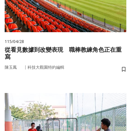
115/04/28
從看見數據到改變表現 職棒教練角色正在重
寫
｜
陳玉鳳
科技大觀園特約編輯
儲