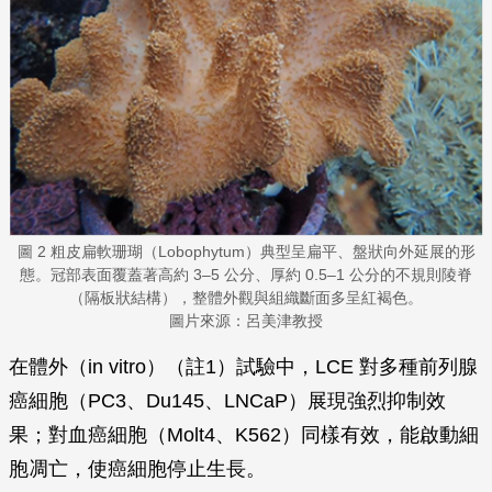
圖 2 粗皮扁軟珊瑚（Lobophytum）典型呈扁平、盤狀向外延展的形
態。冠部表面覆蓋著高約 3–5 公分、厚約 0.5–1 公分的不規則陵脊
（隔板狀結構），整體外觀與組織斷面多呈紅褐色。
圖片來源：呂美津教授
在體外（in vitro）（註1）試驗中，LCE 對多種前列腺
癌細胞（PC3、Du145、LNCaP）展現強烈抑制效
果；對血癌細胞（Molt4、K562）同樣有效，能啟動細
胞凋亡，使癌細胞停止生長。