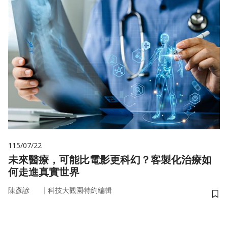
115/07/22
未來醫療，可能比電影更科幻？客製化治療如
何走進真實世界
｜
陳彥諺
科技大觀園特約編輯
儲