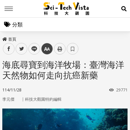
Menu
展
分類
首頁
facebook
twitter
line
中
海底尋寶到海洋牧場：臺灣海洋
天然物如何走向抗癌新藥
瀏覽次
114/11/28
29771
｜
李元傑
科技大觀園特約編輯