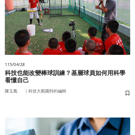
115/04/28
科技也能改變棒球訓練？基層球員如何用科學
看懂自己
｜
陳玉鳳
科技大觀園特約編輯
儲