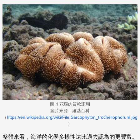
圖 4 花環肉質軟珊瑚
圖片來源：維基百科
（
https://en.wikipedia.org/wiki/File:Sarcophyton_trocheliophorum.jpg
）
整體來看，海洋的化學多樣性遠比過去認為的更豐富。