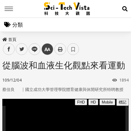
Menu
展
分類
首頁
facebook
twitter
line
中
從腦波和血液生化觀點來看運動
瀏覽
109/12/04
1894
｜
蔡佳良
國立成功大學管理學院體育健康與休閒研究所特聘教授