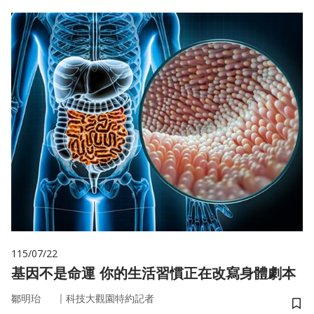
115/07/22
基因不是命運 你的生活習慣正在改寫身體劇本
｜
鄒明珆
科技大觀園特約記者
儲