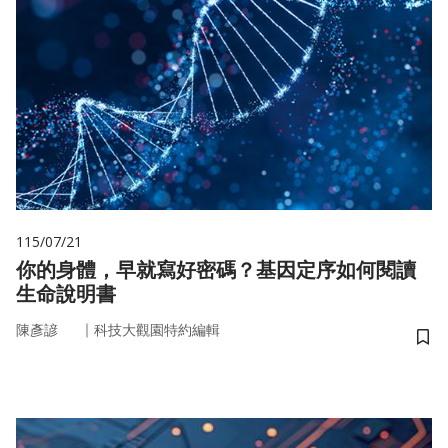
115/07/21
你的身體，早就寫好密碼？基因定序如何閱讀
生命說明書
｜
陳彥諺
科技大觀園特約編輯
儲