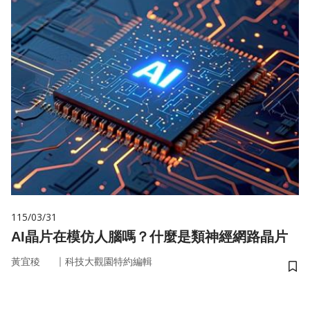
115/03/31
AI晶片在模仿人腦嗎？什麼是類神經網路晶片
｜
黃宜稜
科技大觀園特約編輯
儲