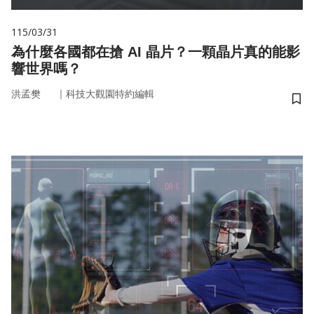
115/03/31
為什麼各國都在搶 AI 晶片？一顆晶片真的能影
響世界嗎？
｜
洪孟樊
科技大觀園特約編輯
儲