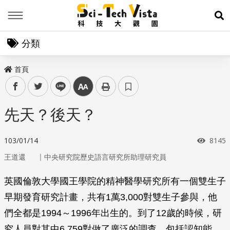
Menu
展
分類
首頁
facebook
twitter
line
中
先天？後天？
瀏覽
103/01/14
8145
｜
王道還
中央研究院歷史語言研究所助理研究員
英國倫敦大學國王學院的精神醫學研究所有一個雙生子
早期發育研究計畫，共有1萬3,000對雙生子參與，他
們全都是1994～1996年出生的。到了12歲的時候，研
究人員對其中6,759對做了廣泛的調查，包括認知能