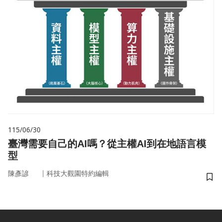
115/06/30
臺灣需要自己的AI嗎？從主權AI到在地語言模
型
｜
陳彥諺
科技大觀園特約編輯
儲