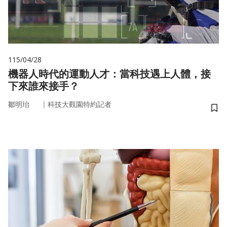
115/04/28
機器人時代的運動人才：當科技遇上人體，接
下來誰來接手？
｜
鄒明珆
科技大觀園特約記者
儲