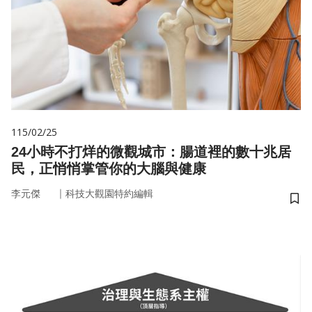
115/02/25
24小時不打烊的微觀城市：腸道裡的數十兆居
民，正悄悄掌管你的大腦與健康
｜
李元傑
科技大觀園特約編輯
儲