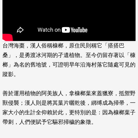
台灣海棗，漢人俗稱槺榔，原住民則稱它「搭搭巴
桑」，是勇渡冰河期的孑遺植物。至今仍­留存著以「槺
榔」為名的舊地號，可證明早年沿海村落它隨處可見的
蹤影。
善於運用植物的阿美族人，拿槺榔葉來蓋獵寮，抵禦野
獸侵襲；漢人則是將其葉片曬乾後，­綁缚成為掃帚，一
家大小的生計全仰賴於此，更特別的是：因為槺榔葉子
帶刺，人們便賦予­它驅邪掃穢的象徵。