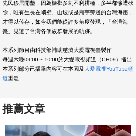
先民移居開墾，因為槺榔多刺不利耕種，多半都慘遭砍
除，唯有生長在峭壁、山坡或是廟宇­旁邊的台灣海棗，
才得以倖存，如今我們能從許多角度發現，「台灣海
棗」見證了台灣各個­族群發展的軌跡。
本系列節目由科技部補助慈濟大愛電視臺製作
每週六晚09:00 ~ 10:00於大愛電視頻道（CH09）播出
本系列部分已播畢內容可在本園及
大愛電視YouTube頻
道
重溫
推薦文章