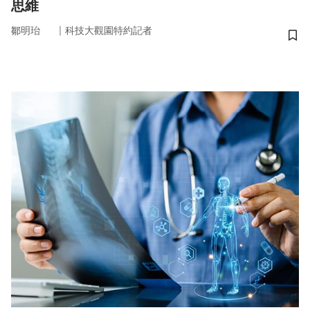
思維
｜
鄒明珆
科技大觀園特約記者
儲