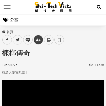
Menu
展
分類
首頁
facebook
twitter
line
中
槺榔傳奇
瀏覽次
105/01/25
11536
｜
慈濟大愛電視臺