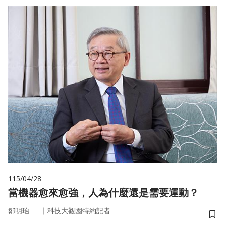
115/04/28
當機器愈來愈強，人為什麼還是需要運動？
｜
鄒明珆
科技大觀園特約記者
儲