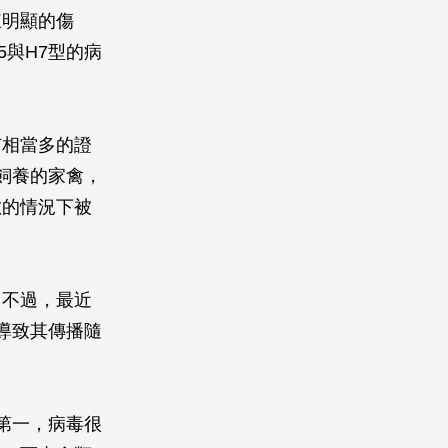
來明顯的傷
與H7型的病
有相當多的證
飼養的家禽，
數的情況下被
。
。不過，最近
導致其傳播隨
第一，病毒很