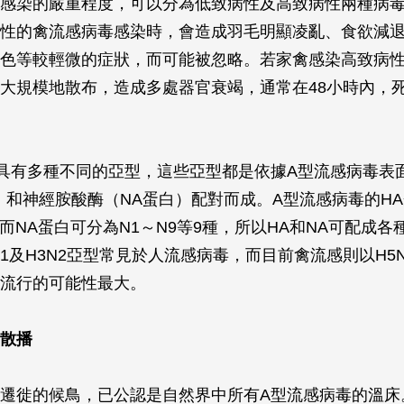
感染的嚴重程度，可以分為低致病性及高致病性兩種病
性的禽流感病毒感染時，會造成羽毛明顯凌亂、食欲減
色等較輕微的症狀，而可能被忽略。若家禽感染高致病
大規模地散布，造成多處器官衰竭，通常在48小時內，
具有多種不同的亞型，這些亞型都是依據A型流感病毒表
，和神經胺酸酶（NA蛋白）配對而成。A型流感病毒的HA
種，而NA蛋白可分為N1～N9等9種，所以HA和NA可配成
N1及H3N2亞型常見於人流感病毒，而目前禽流感則以H5
流行的可能性最大。
散播
遷徙的候鳥，已公認是自然界中所有A型流感病毒的溫床