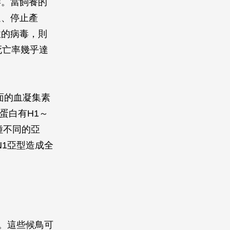
毒。當飼養的
退、停止產
性的病毒，則
死亡率幾乎達
面的血凝集素
蛋白有H1～
各種不同的亞
N1亞型造成全
。這些候鳥可