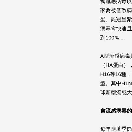
禽流感病毒以
家禽被低致病
蛋、雞冠呈紫
病毒會快速且
到100％ 。
A型流感病毒
（HA蛋白）
H16等16
型。其中H1
球新型流感大
禽流感病毒的
每年隨著季節