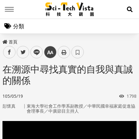
Menu
展
分類
首頁
facebook
twitter
line
中
在溯源中尋找真實的自我與真誠
的關係
瀏覽
105/05/19
1798
｜
彭懷真
東海大學社會工作學系副教授／中華民國幸福家庭促進協
會理事長／中廣節目主持人