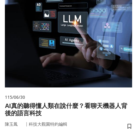
115/06/30
AI真的聽得懂人類在說什麼？看聊天機器人背
後的語言科技
｜
陳玉鳳
科技大觀園特約編輯
儲