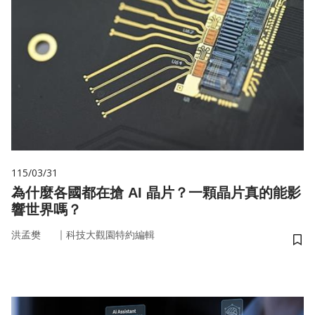
115/03/31
為什麼各國都在搶 AI 晶片？一顆晶片真的能影
響世界嗎？
｜
洪孟樊
科技大觀園特約編輯
儲