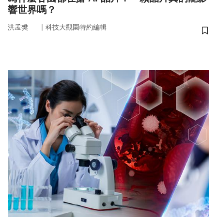
響世界嗎？
｜
洪孟樊
科技大觀園特約編輯
儲