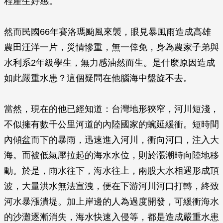
程產生好感。
然而民國66年賽洛瑪颱風來襲，眼見暴風雨造成高雄
農田汪洋一片，災情慘重，無一倖免，身為農家子弟與
水利系2年級學生，無力感油然而生。是什麼原因造成
如此嚴重水患？這個疑問在他腦海中盤旋不去。
當然，現在的他已經知道：台灣地形狹窄，河川短淺，
不似擁有數千公里河道的內陸國家的蜿延緩衝。短時間
內傾盆而下的暴雨，迅速進入河川，衝向河口，注入大
海。而被低氣壓拉起的海水水位，則於漲潮時向陸地移
動。於是，雨水往下，海水往上，兩股大水相遇形成頂
波，大量洪水無法宣洩，便在下游河川河口打轉，終致
河水暴漲潰堤。加上岸邊的人為過度開發，可緩衝海水
的沙灘逐漸消失，海水快速入侵等，都是造成嚴重水患