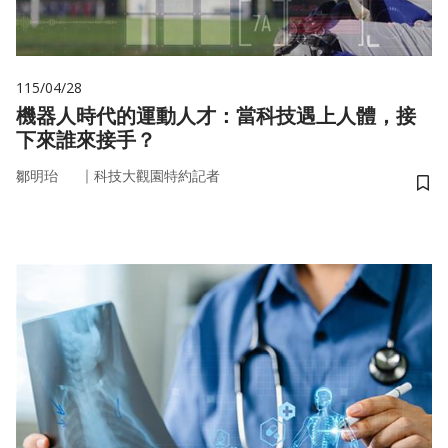
115/04/28
機器人時代的運動人才：當科技遇上人體，接
下來誰來接手？
｜
鄒明珆
科技大觀園特約記者
儲