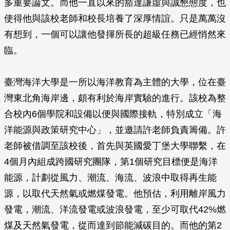
多重要論文。而他一直以來的豁達謙虛與誠懇態度，也
使得他與該校老師和校長培養了深厚情誼。只是萬萬沒
有想到，一個可以讓他發揮所長的超級任務已經悄然來
臨。
臺灣海洋大學是一所以海洋教育為主體的大學，位在臺
灣東北角海岸邊，頗有利於海岸實驗的進行。該校為整
合校內6個學院和設備以便與國際接軌，特別成立「海
洋能源與政策研究中心」，並邀請許老師負責籌備。許
老師被借調至該校後，首先與英國愛丁堡大學聯繫，在
4個月內組成跨國研究團隊，第1個研究目標便是海洋
能源，計劃從風力、潮流、海流、波浪中取得再生能
源，以取代天然氣或燃煤發電。他預估，利用離岸風力
發電，潮流、洋流發電或波浪發電，至少可取代42%燃
煤及天然氣發電，從而達到節能減碳目的。而他的第2