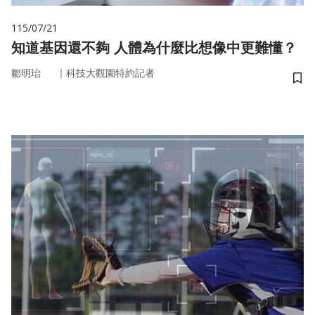
115/07/21
知道基因還不夠 人體為什麼比想像中更難懂？
｜
鄒明珆
科技大觀園特約記者
儲