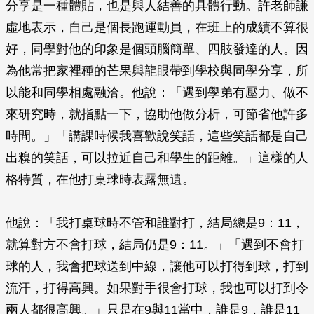
分享是一種體貼，也是與人結善的具體行動。許老師謙
虛地表示，自己是個長跑運動員，在班上的成績不算很
好，同學對他的印象是個頭腦簡單、四肢發達的人。因
為他常把家裡種的芒果與龍眼帶到學校與同學分享，所
以能和同學相處融洽。他說：「遇到學弟有壓力、做不
來研究時，就指點一下，協助他做分析，可節省他許多
時間。」「講課時候我喜歡說笑話，這些笑話都是自己
出糗的笑話，可以拉近自己和學生的距離。」這樣的人
格特質，在他打桌球時表露無遺。
他說：「我打桌球時不管和誰對打，結局總是9：11，
就算對方不會打球，結局仍是9：11。」「遇到不會打
球的人，我會把球送到中線，讓他可以打得到球，打到
流汗，打得高興。如果對手很會打球，我也可以打到令
兩人都很高興。」只是在9與11當中，誰是9，誰是11