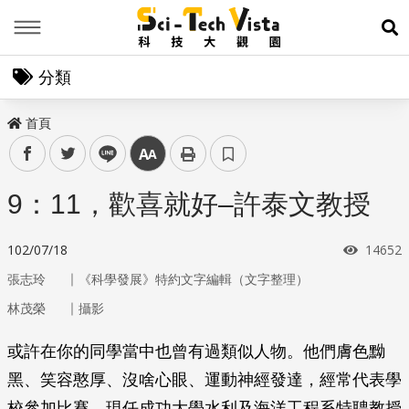
Menu
展
分類
首頁
facebook
twitter
line
中
9：11，歡喜就好–許泰文教授
瀏覽次
102/07/18
14652
｜
張志玲
《科學發展》特約文字編輯（文字整理）
｜
林茂榮
攝影
或許在你的同學當中也曾有過類似人物。他們膚色黝
黑、笑容憨厚、沒啥心眼、運動神經發達，經常代表學
校參加比賽。現任成功大學水利及海洋工程系特聘教授