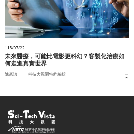
115/07/22
未來醫療，可能比電影更科幻？客製化治療如
何走進真實世界
｜
陳彥諺
科技大觀園特約編輯
儲