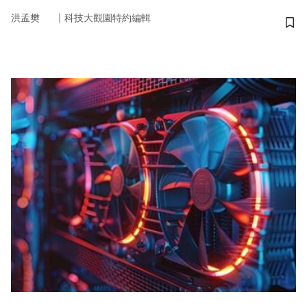
｜
洪孟樊
科技大觀園特約編輯
儲