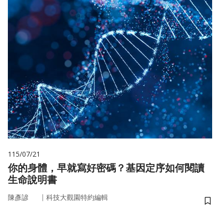
115/07/21
你的身體，早就寫好密碼？基因定序如何閱讀
生命說明書
｜
陳彥諺
科技大觀園特約編輯
儲