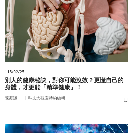
115/02/25
別人的健康秘訣，對你可能沒效？更懂自己的
身體，才更能「精準健康」！
｜
陳彥諺
科技大觀園特約編輯
儲