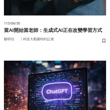
115/06/30
當AI開始當老師：生成式AI正在改變學習方式
｜
鄒明珆
科技大觀園特約記者
儲