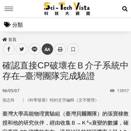
Menu
展
分類
首頁
facebook
twitter
line
中
確認直接CP破壞在Ｂ介子系統中
存在–臺灣團隊完成驗證
瀏覽次
96/05/07
13897
｜
張志玲
《科學發展》特約文字編輯（文字整理）
臺灣大學高能物理實驗組（臺灣貝爾團隊）的張寶棣教
±
授和他的研究伙伴，經由收集Ｂ→Ｋ
衰變的數據，確
π