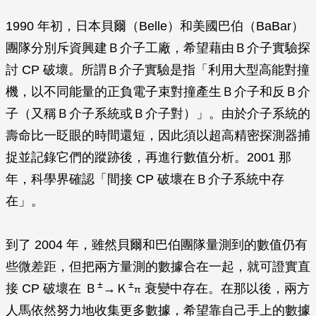
1990 年初，日本貝爾（Belle）和美國巴伯（BaBar）
團隊分別斥資興建Ｂ介子工廠，希望藉由Ｂ介子實驗探
討 CP 破壞。所謂Ｂ介子實驗是指「利用大型高能對撞
機，以不同能量的正負電子束對撞產生Ｂ介子和反Ｂ介
子（又稱Ｂ介子系統或Ｂ介子對）」。由於介子系統的
壽命比一眨眼的時間還短，因此須以超高精密探測器捕
捉並記錄它們的蹤跡後，再進行數值分析。2001 那
年，科學界確認「間接 CP 破壞在Ｂ介子系統中存
在」。
到了 2004 年，雖然貝爾和巴伯團隊量測到的數值仍有
些微差距，但把兩方量測的數據合在一起，就可證實直
±
±
接 CP 破壞在 Ｂ
→Ｋ
衰變中存在。在那以後，兩方
π
人馬依然努力地收集更多數據，希望靠自己手上的數據