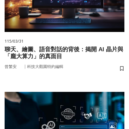
115/03/31
聊天、繪圖、語音對話的背後：揭開 AI 晶片與
「龐大算力」的真面目
｜
曾繁安
科技大觀園特約編輯
儲