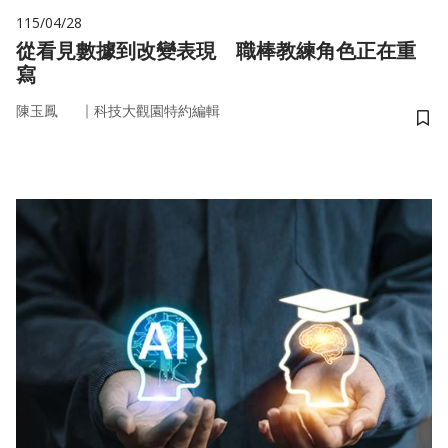
115/04/28
從看見數據到改變表現 職棒教練角色正在重
寫
｜
陳玉鳳
科技大觀園特約編輯
儲