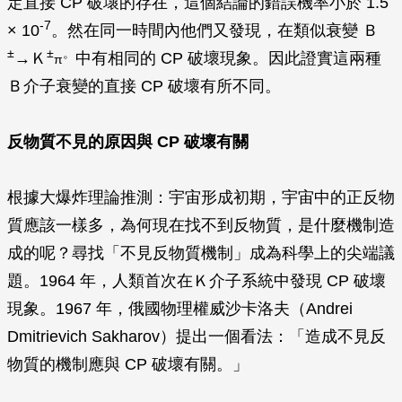
定直接 CP 破壞的存在，這個結論的錯誤機率小於 1.5
-7
× 10
。然在同一時間內他們又發現，在類似衰變 Ｂ
±
±
。
→Ｋ
中有相同的 CP 破壞現象。因此證實這兩種
π
Ｂ介子衰變的直接 CP 破壞有所不同。
反物質不見的原因與 CP 破壞有關
根據大爆炸理論推測：宇宙形成初期，宇宙中的正反物
質應該一樣多，為何現在找不到反物質，是什麼機制造
成的呢？尋找「不見反物質機制」成為科學上的尖端議
題。1964 年，人類首次在Ｋ介子系統中發現 CP 破壞
現象。1967 年，俄國物理權威沙卡洛夫（Andrei
Dmitrievich Sakharov）提出一個看法：「造成不見反
物質的機制應與 CP 破壞有關。」