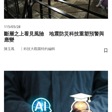
115/05/28
斷層之上看見風險 地震防災科技重塑預警與
應變
｜
陳玉鳳
科技大觀園特約編輯
儲