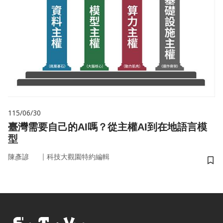
115/06/30
臺灣需要自己的AI嗎？從主權AI到在地語言模
型
｜
陳彥諺
科技大觀園特約編輯
儲