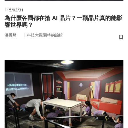
115/03/31
為什麼各國都在搶 AI 晶片？一顆晶片真的能影
響世界嗎？
｜
洪孟樊
科技大觀園特約編輯
儲