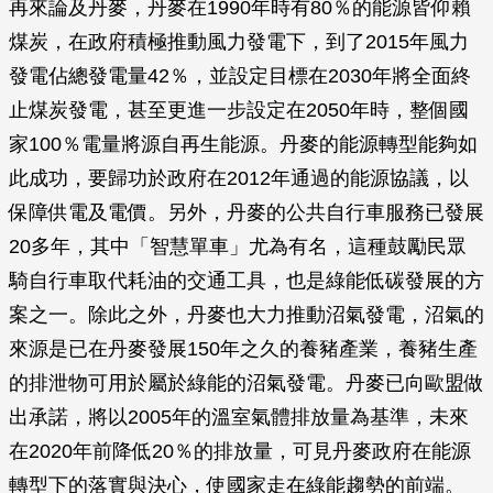
再來論及丹麥，丹麥在1990年時有80％的能源皆仰賴
煤炭，在政府積極推動風力發電下，到了2015年風力
發電佔總發電量42％，並設定目標在2030年將全面終
止煤炭發電，甚至更進一步設定在2050年時，整個國
家100％電量將源自再生能源。丹麥的能源轉型能夠如
此成功，要歸功於政府在2012年通過的能源協議，以
保障供電及電價。另外，丹麥的公共自行車服務已發展
20多年，其中「智慧單車」尤為有名，這種鼓勵民眾
騎自行車取代耗油的交通工具，也是綠能低碳發展的方
案之一。除此之外，丹麥也大力推動沼氣發電，沼氣的
來源是已在丹麥發展150年之久的養豬產業，養豬生產
的排泄物可用於屬於綠能的沼氣發電。丹麥已向歐盟做
出承諾，將以2005年的溫室氣體排放量為基準，未來
在2020年前降低20％的排放量，可見丹麥政府在能源
轉型下的落實與決心，使國家走在綠能趨勢的前端。