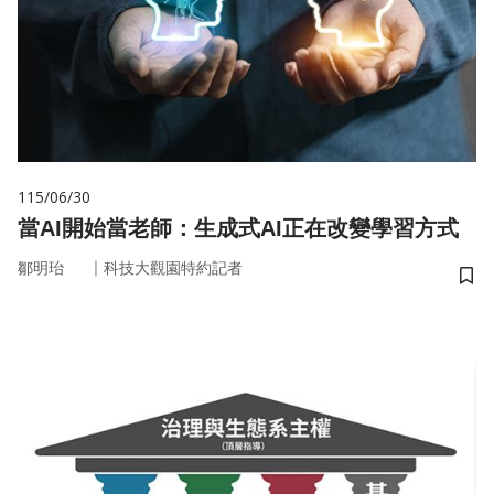
115/06/30
當AI開始當老師：生成式AI正在改變學習方式
｜
鄒明珆
科技大觀園特約記者
儲