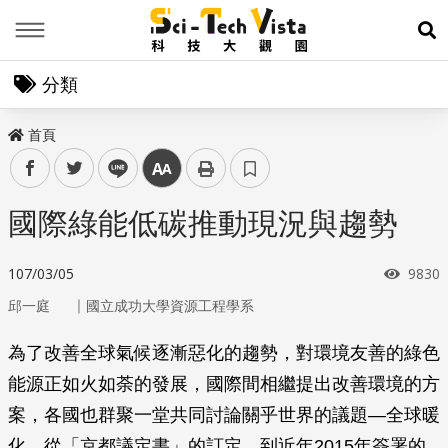
Menu
展
分類
首頁
facebook
twitter
line
中
國際綠能低碳推動現況與趨勢
瀏覽
107/03/05
9830
｜
邱一庭
國立成功大學資源工程學系
為了改善全球氣候逐漸惡化的趨勢，對環境友善的綠色
能源正如火如荼的發展，國際間相繼提出改善環境的方
案，各國也群聚一堂共同討論關乎世界的議題—全球暖
化。從「京都議定書」的訂定，到近年2015年簽署的