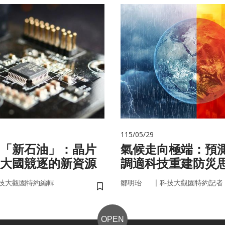
115/05/29
的「新石油」：晶片
氣候走向極端：預
大國競逐的新資源
調適科技重建防災
｜
技大觀園特約編輯
鄒明珆
科技大觀園特約記者
儲存書籤
OPEN