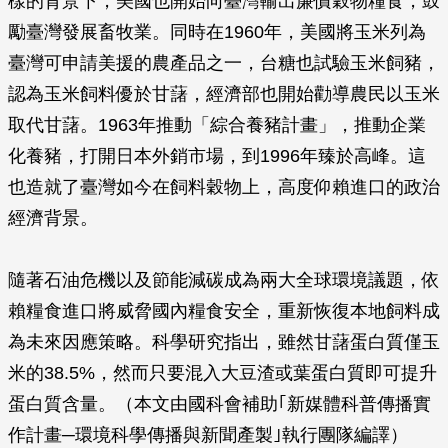
樣的背景下，美國也開始向臺灣輸出廉價穀物糧食，鼓
勵臺灣發展畜牧業。同時在1960年，美國將玉米列為
臺灣可申請美援的農產品之一，台糖也試驗玉米飼豬，
認為玉米飼料優於甘藷，經濟部也開始勸導農民以玉米
取代甘藷。1963年推動「綜合養豬計畫」，推動企業
化養豬，打開日本外銷市場，到1996年臻於高峰。這
也造就了臺灣如今在飼料穀物上，高度仰賴進口的政治
經濟背景。
隨著石油危機以及節能減碳成為兩大全球環境議題，依
賴糧食進口將威脅國內糧食安全，重新恢復本地飼料成
為未來因應策略。科學研究指出，雖然甘藷蛋白質僅玉
米的38.5%，然而只要混入大豆渣或葉蛋白質即可提升
蛋白質含量。（本文由國科會補助｢新媒體科普傳播實
作計畫─環境科學傳播與新聞產製｣執行團隊編譯）