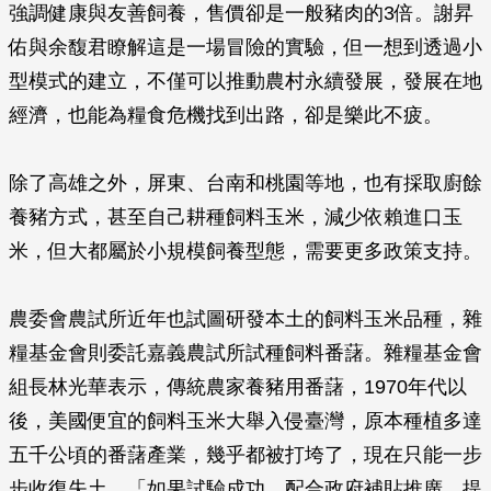
強調健康與友善飼養，售價卻是一般豬肉的3倍。謝昇
佑與余馥君瞭解這是一場冒險的實驗，但一想到透過小
型模式的建立，不僅可以推動農村永續發展，發展在地
經濟，也能為糧食危機找到出路，卻是樂此不疲。
除了高雄之外，屏東、台南和桃園等地，也有採取廚餘
養豬方式，甚至自己耕種飼料玉米，減少依賴進口玉
米，但大都屬於小規模飼養型態，需要更多政策支持。
農委會農試所近年也試圖研發本土的飼料玉米品種，雜
糧基金會則委託嘉義農試所試種飼料番藷。雜糧基金會
組長林光華表示，傳統農家養豬用番藷，1970年代以
後，美國便宜的飼料玉米大舉入侵臺灣，原本種植多達
五千公頃的番藷產業，幾乎都被打垮了，現在只能一步
步收復失土，「如果試驗成功、配合政府補貼推廣，提