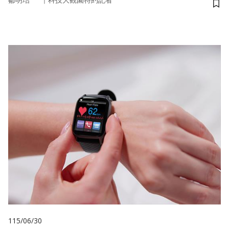
鄒明珆
科技大觀園特約記者
儲
115/06/30