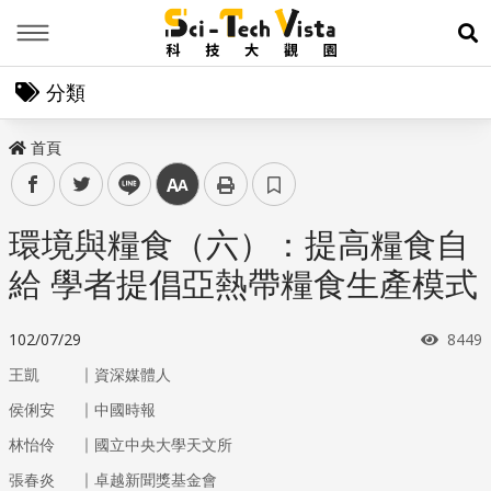
Menu
展
分類
首頁
facebook
twitter
line
中
環境與糧食（六）：提高糧食自
給 學者提倡亞熱帶糧食生產模式
瀏覽
102/07/29
8449
｜
王凱
資深媒體人
｜
侯俐安
中國時報
｜
林怡伶
國立中央大學天文所
｜
張春炎
卓越新聞獎基金會