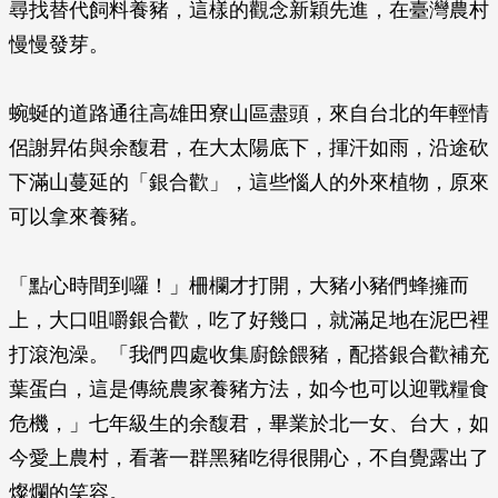
尋找替代飼料養豬，這樣的觀念新穎先進，在臺灣農村
慢慢發芽。
蜿蜒的道路通往高雄田寮山區盡頭，來自台北的年輕情
侶謝昇佑與余馥君，在大太陽底下，揮汗如雨，沿途砍
下滿山蔓延的「銀合歡」，這些惱人的外來植物，原來
可以拿來養豬。
「點心時間到囉！」柵欄才打開，大豬小豬們蜂擁而
上，大口咀嚼銀合歡，吃了好幾口，就滿足地在泥巴裡
打滾泡澡。「我們四處收集廚餘餵豬，配搭銀合歡補充
葉蛋白，這是傳統農家養豬方法，如今也可以迎戰糧食
危機，」七年級生的余馥君，畢業於北一女、台大，如
今愛上農村，看著一群黑豬吃得很開心，不自覺露出了
燦爛的笑容。