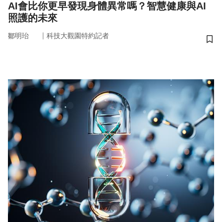
AI會比你更早發現身體異常嗎？智慧健康與AI
照護的未來
｜
鄒明珆
科技大觀園特約記者
儲