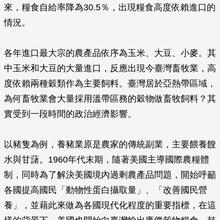
來，糧食自給率降為30.5％，出現糧食高度依賴進口的
情況。
各年進口最大宗的農產品依序為玉米、大豆、小麥。其
中玉米和大豆的大量進口，反應出現今臺灣畜牧業，高
度依賴兩種穀類作為主要飼料。臺灣居於亞熱帶區域，
為何畜牧業會大量採用溫帶區務的穀物做畜牧飼料？其
實受到一段時間的政治經濟影響。
以豬隻為例，養豬業原是農家的傳統副業，主要餵養餿
水與甘藷。1960年代末期，隨著美國主導國際農糧體
制，同時為了解決美國境內過剩農產品問題，開始呼籲
各國提高國民「動物性蛋白攝取量」、「改善國民營
養」，並藉此來做為各國現代化程度的重要指標，在這