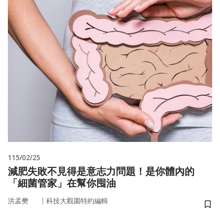
115/02/25
減肥失敗不見得是意志力問題！是你體內的
「細菌管家」在幫你囤油
｜
洪孟樊
科技大觀園特約編輯
儲