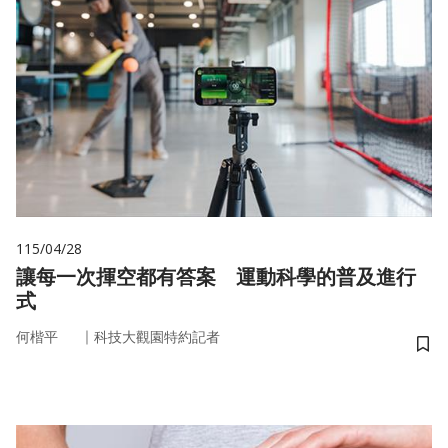
115/04/28
讓每一次揮空都有答案 運動科學的普及進行
式
｜
何楷平
科技大觀園特約記者
儲