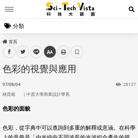
Menu
展
分類
首頁
facebook
twitter
line
中
色彩的視覺與應用
瀏覽次
97/08/04
28137
｜
林昆範
中原大學商業設計學系
色彩的面貌
色彩，從字典中可以查詢到多重的解釋或意涵。在科學
上的意義是「由光線中不同波長的光波組合產生的視