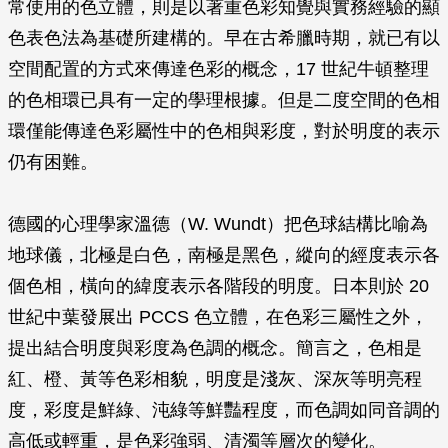
常使用的色立體，則是以著重色彩知覺與實務經驗的顯
色表色法為基礎所建構的。早在古希臘時期，就已有以
空間配置的方式來傳達色彩的概念，17 世紀牛頓整理
的色相環已具有一定的學理根據。但是二度空間的色相
環僅能傳達色彩屬性中的色相與彩度，對於明度的表示
仍有困難。
德國的心理學家溫德（W. Wundt）把色球結構比喻為
地球儀，北極是白色，南極是黑色，縱向的經度表示各
個色相，橫向的緯度表示各階段的明度。日本則於 20
世紀中葉發展出 PCCS 色立體，在色彩三屬性之外，
提出結合明度與彩度為色調的概念。簡言之，色相是
紅、橙、黃等色彩相貌，明度是淺灰、深灰等明亮程
度，彩度是鮮綠、沌綠等鮮豔程度，而色調如同音調的
高低或輕重，是色彩強弱、清濁等層次的變化。