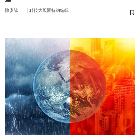
｜
陳彥諺
科技大觀園特約編輯
儲