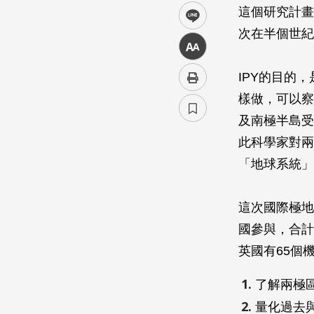
這個研究計畫已
line
次在半個世紀
中
IPY的目的
樣做，可以察
及南極半島受
此科學家對兩
「地球系統」
這次國際極地
國參與，合計
英國有65個
了解兩極
量化過去