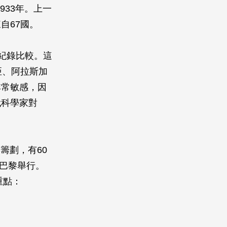
933年。上一
自67國。
紀錄比較。這
亞、阿拉斯加
非常敏感，因
代科學家對
籌劃，有60
在巴黎舉行。
重點：