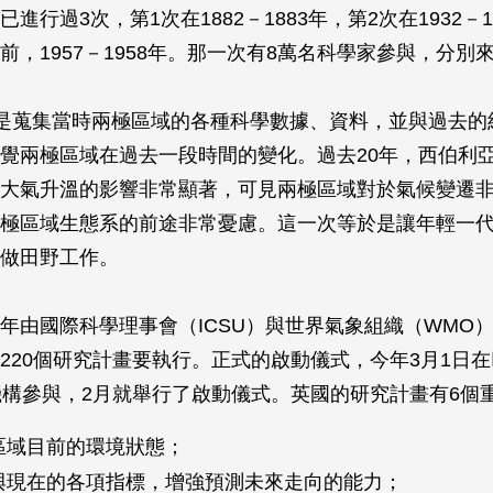
進行過3次，第1次在1882－1883年，第2次在1932－1
前，1957－1958年。那一次有8萬名科學家參與，分別來
，是蒐集當時兩極區域的各種科學數據、資料，並與過去的
覺兩極區域在過去一段時間的變化。過去20年，西伯利
大氣升溫的影響非常顯著，可見兩極區域對於氣候變遷
極區域生態系的前途非常憂慮。這一次等於是讓年輕一
做田野工作。
年由國際科學理事會（ICSU）與世界氣象組織（WMO）
220個研究計畫要執行。正式的啟動儀式，今年3月1日
機構參與，2月就舉行了啟動儀式。英國的研究計畫有6個
區域目前的環境狀態；
與現在的各項指標，增強預測未來走向的能力；