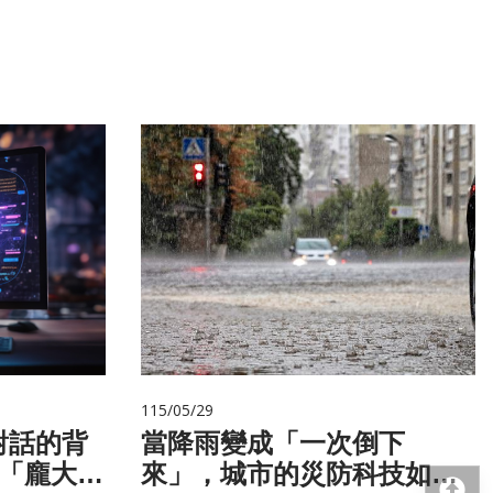
115/05/29
對話的背
當降雨變成「一次倒下
與「龐大算
來」，城市的災防科技如何
回