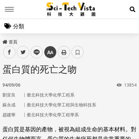
Menu
展
分類
首頁
facebook
twitter
line
中
蛋白質的死亡之吻
瀏覽次
94/09/06
13854
｜
劉宣良
臺北科技大學化學工程系
｜
蘇永成
臺北科技大學化學工程與生物科技系
｜
趙建華
臺北科技大學化學工程學系
蛋白質是基因的產物，被視為組成生命的基本材料。對