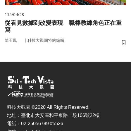
115/04/28
從看見數據到改變表現 職棒教練角色正在重
寫
｜
陳玉鳳
科技大觀園特約編輯
儲
科技大觀園 ©2020 All Rights Reserved.
地址：臺北市大安區和平東路二段106號22樓
電話：02-25056789 #5526