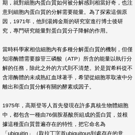
期，就對細胞內蛋白質如何被分解感到相當好奇，也注
意到細胞內蛋白質的分解需要能量。為了探索這個原
因，1971年，他到湯姆金斯的研究室進行博士後研
究，專門研究能量對蛋白質分子降解的作用。
當時科學家相信細胞內有多種分解蛋白質的機制，但僅
知溶酶體需要腺苷三磷酸（ATP）所含的能量以執行分
解的任務，除此之外的方式則不清楚。於是賀希科從不
含溶酶體的未成熟紅血球著手，希望從細胞萃取液中分
離出和蛋白質分解有關的酵素或因子。
1975年，高斯登等人首先發現在許多真核生物體細胞
中，都包含一種由76個胺基酸所組成的蛋白質，並根
據這種蛋白質普遍存在的特性，把它命名為
「ubiquitin」（取拉丁字首ubiquitous到處存在的意