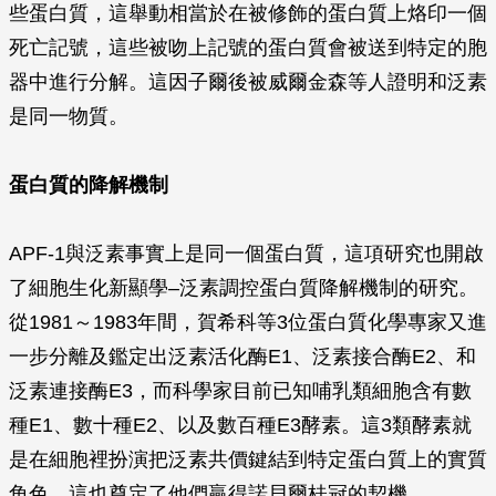
些蛋白質，這舉動相當於在被修飾的蛋白質上烙印一個
死亡記號，這些被吻上記號的蛋白質會被送到特定的胞
器中進行分解。這因子爾後被威爾金森等人證明和泛素
是同一物質。
蛋白質的降解機制
APF-1與泛素事實上是同一個蛋白質，這項研究也開啟
了細胞生化新顯學–泛素調控蛋白質降解機制的研究。
從1981～1983年間，賀希科等3位蛋白質化學專家又進
一步分離及鑑定出泛素活化酶E1、泛素接合酶E2、和
泛素連接酶E3，而科學家目前已知哺乳類細胞含有數
種E1、數十種E2、以及數百種E3酵素。這3類酵素就
是在細胞裡扮演把泛素共價鍵結到特定蛋白質上的實質
角色，這也奠定了他們贏得諾貝爾桂冠的契機。