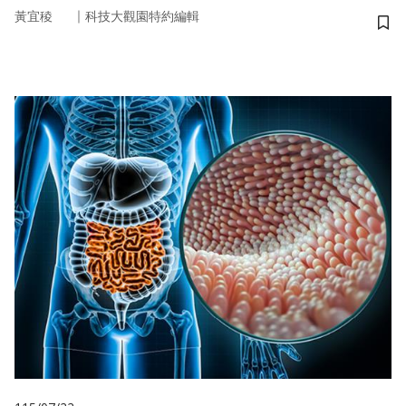
｜
黃宜稜
科技大觀園特約編輯
儲