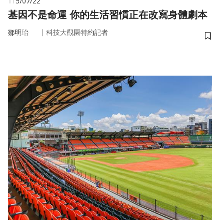
115/07/22
基因不是命運 你的生活習慣正在改寫身體劇本
｜
鄒明珆
科技大觀園特約記者
儲