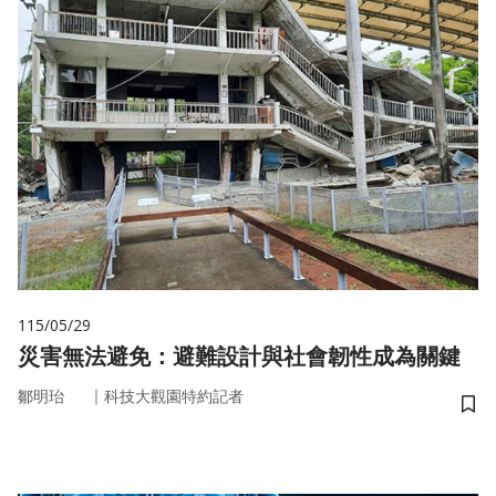
115/05/29
災害無法避免：避難設計與社會韌性成為關鍵
｜
鄒明珆
科技大觀園特約記者
儲