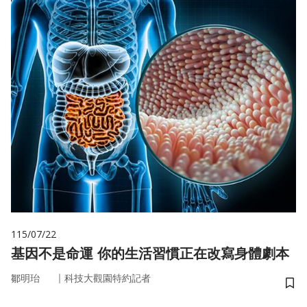
115/07/22
基因不是命運 你的生活習慣正在改寫身體劇本
｜
鄒明珆
科技大觀園特約記者
儲