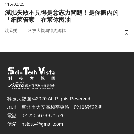
115/02/25
減肥失敗不見得是意志力問題！是你體內的
「細菌管家」在幫你囤油
｜
洪孟樊
科技大觀園特約編輯
儲
科技大觀園 ©2020 All Rights Reserved.
地址：臺北市大安區和平東路二段106號22樓
電話：02-25056789 #5526
信箱：nstcstv@gmail.com