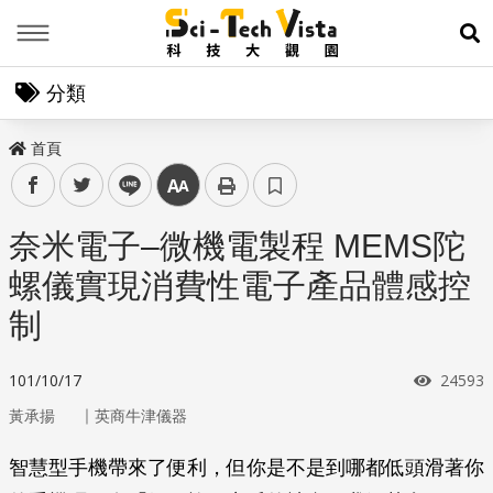
Menu
展
分類
首頁
facebook
twitter
line
中
奈米電子–微機電製程 MEMS陀
螺儀實現消費性電子產品體感控
制
瀏覽次
101/10/17
24593
｜
黃承揚
英商牛津儀器
智慧型手機帶來了便利，但你是不是到哪都低頭滑著你