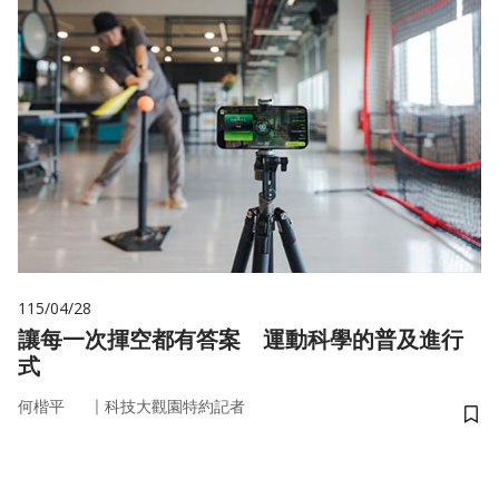
115/04/28
讓每一次揮空都有答案 運動科學的普及進行
式
｜
何楷平
科技大觀園特約記者
儲