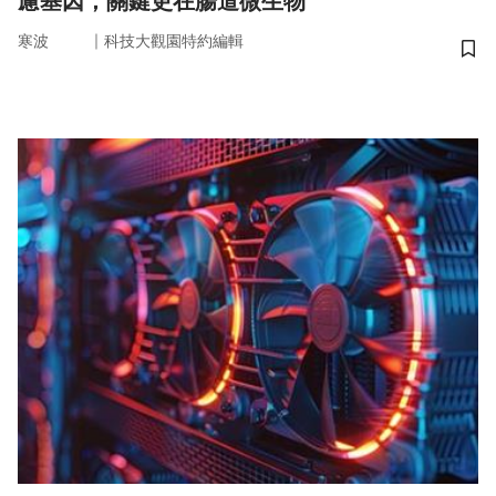
慮基因，關鍵更在腸道微生物
｜
寒波
科技大觀園特約編輯
儲