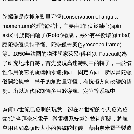
陀螺儀是依據角動量守恆(conservation of angular
momentum)的理論設計，主要由1個位於軸心(spin
axis)可旋轉的輪子(Rotor)構成，另外有平衡環(gimbal)
讓陀螺儀保持平衡、陀螺儀骨架(gyroscope frame)
等。1850年法國的物理學家萊昂•傅科(J. Foucault)為
了研究地球自轉，首先發現高速轉動中的轉子，由於慣
性作用使它的旋轉軸永遠指向一固定方向，所以當陀螺
儀開始旋轉，轉子的角動量守恆，有抗拒方向改變的趨
勢。所以近代陀螺儀多用於導航、定位等系統中。
為何17世紀已發明的玩意，卻在21世紀的今天發光發
熱?這全拜奈米電子─微電機系統製造技術所賜，將航
空用途如拳頭般大小的傳統陀螺儀，藉由奈米電子製造