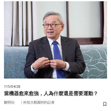
115/04/28
當機器愈來愈強，人為什麼還是需要運動？
｜
鄒明珆
科技大觀園特約記者
儲