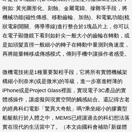
例如: 黃光圖形化、刻蝕、金屬電鑄、摻雜等手段，將
機械功能(磁性傳感、移動齒輪、加熱)、和電氣功能(梳
狀電刷開關、傳導導線)進行整合於1塊晶片上，你可以
在電子顯微鏡下看到如針尖一般大小的齒輪在轉動，或
是如頭髮直徑一般細小的轉子在轉動中量測到角速度，
再將能量轉移成傳感模式，傳到手機中讓操作者感受。
微機電技術是1種重要製程手段，它將所有實體機械架
構縮小到奈米(或是微米)的等級，進一步塞進輕薄的
iPhone或是Project Glass裡面，實現電子3C產品的實
體感操作，讓虛擬與現實空間的觸感結合。還記得古老
的經典科幻電影「驚異大奇航」嗎?乘坐縮小的膠囊型
船艇航行於人體之中，MEMS已經讓過去的科幻想法落
實在現代的生活當中了。（本文由國科會補助｢新媒體