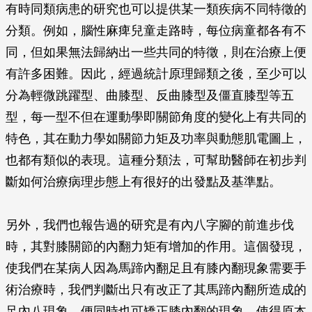
有時同類病患的研究也可以提供某一類疾病不同特徵的
分類。例如，腦性麻痺兒童走路時，每位病童都各有不
同，但如果無法歸納出一些共同的特徵，則在治療上便
有許多困難。因此，經過統計原理歸類之後，至少可以
分為輕微跳躍型、曲膝型、反曲膝型及僵直膝型等五
型，每一型不但在運動學即關節角度的變化上有共同的
特色，其在動力學如關節力矩及功率與動態肌電圖上，
也都有類似的表現。這種分類法，可幫助醫師在初步判
斷如何治療病理步態上有很好的出發點及基準點。
另外，我們也報告過的研究是有內八字腳的前進步伐
時，其對膝關節的內翻力矩有增加的作用。這個發現，
使我們在某病人因為馬蹄內翻足且有膝內翻現象需要手
術治療時，我們判斷出只有改正了其馬蹄內翻所造成的
足內八現象，便同時也可矯正膝內翻的現象，使得原本