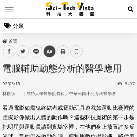
Menu
展
分類
首頁
facebook
twitter
line
中
電腦輔助動態分析的醫學應用
瀏覽
92/03/19
8497
｜
林啟禎
成功大學醫學院骨科／中華民國小兒骨科醫學會
看過電影如魔鬼終結者或電動玩具遊戲如運動比賽裡的
虛擬影像做出人體的動作嗎？這些科技魔術的第一步是
把明星與運動員請到實驗室裡，在他們身上放置許多反
光球，當他們在做動作時，便利用數位攝影機，將代表