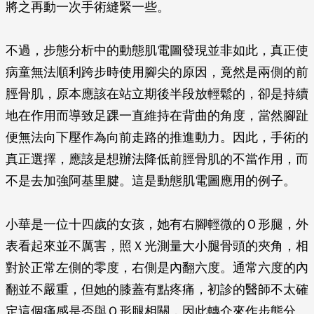
將之再動一次手術縫緊一些。
不過，步態分析中的動態肌電圖發現並非如此，真正使
病童無法順利跨步時使用腳尖的原因，竟然是兩側的前
脛骨肌，原本應該在站立期後半段放輕鬆的，卻是持續
地在作用而導致足踝一直維持在背曲的角度，當然腳趾
便無法向下壓作為向前走路的推進動力。因此，手術的
真正選擇，應該是想辦法降低前脛骨肌的不當作用，而
不是去加強阿基里腱。這是動態肌電圖應用的例子。
小華是一位十四歲的女孩，她有右腳輕微的Ｏ形腿，外
表看起來並不厲害，照Ｘ光測量大小腿骨頭的夾角，相
對於正常左側的零度，右側是內翻六度。通常六度的內
翻並不嚴重，但她的膝蓋有點疼痛，初診的醫師不太確
定這個痛感是否與Ｏ形腿相關，因此轉介來作步態分