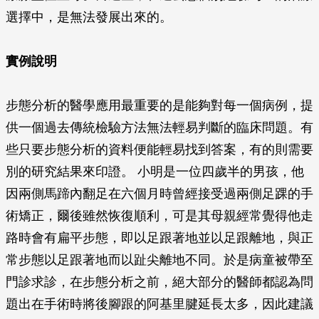
選擇中，是無法發展出來的。
實例說明
步態分析的醫學應用最重要的是能夠對每一個病例，提
供一個過去傳統檢驗方法無法輕易判斷的臨床問題。有
些只要步態分析的資料便能輕易找到答案，有的則需要
別的研究結果來印證。 小明是一位四歲半的男孩，他
因兩側馬蹄內翻足在六個月時曾經接受過兩側足踝的手
術矯正，爾後雖然恢復順利，可是其母親經常覺得他走
路時會有扁平步態，即以足跟著地並以足跟離地，與正
常步態以足跟著地而以趾尖離地不同。於是病童被帶至
門診求診，在步態分析之前，絕大部分的醫師都認為問
題出在手術時將後腳跟的阿基里腱延長太多，因此建議