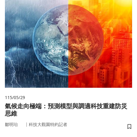
115/05/29
氣候走向極端：預測模型與調適科技重建防災
思維
｜
鄒明珆
科技大觀園特約記者
儲