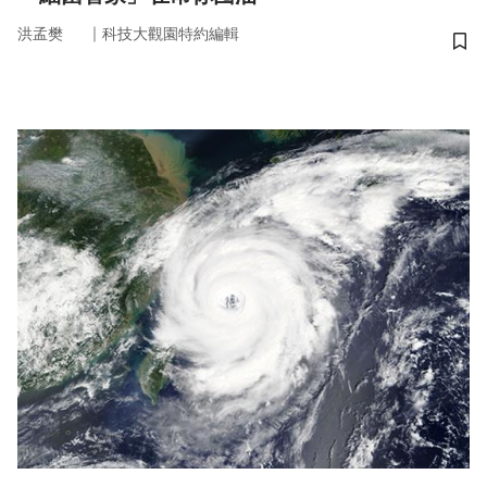
｜
洪孟樊
科技大觀園特約編輯
儲