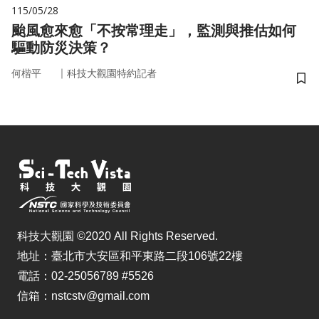
115/05/28
颱風愈來愈「不按常理走」，監測與推估如何
驅動防災決策？
｜
何楷平
科技大觀園特約記者
儲
科技大觀園 ©2020 All Rights Reserved.
地址：臺北市大安區和平東路二段106號22樓
電話：02-25056789 #5526
信箱：nstcstv@gmail.com