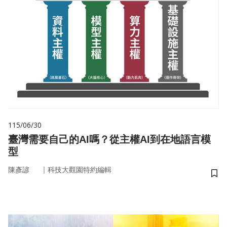
115/06/30
臺灣需要自己的AI嗎？從主權AI到在地語言模
型
｜
陳彥諺
科技大觀園特約編輯
儲