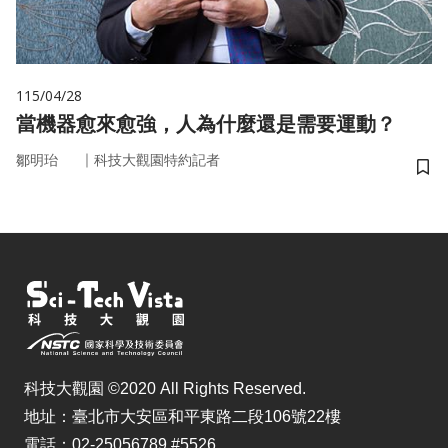
115/04/28
當機器愈來愈強，人為什麼還是需要運動？
｜
鄒明珆
科技大觀園特約記者
儲
科技大觀園 ©2020 All Rights Reserved.
地址：臺北市大安區和平東路二段106號22樓
電話：02-25056789 #5526