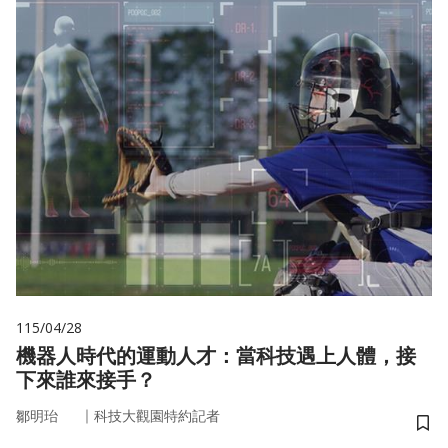
115/04/28
機器人時代的運動人才：當科技遇上人體，接
下來誰來接手？
｜
鄒明珆
科技大觀園特約記者
儲