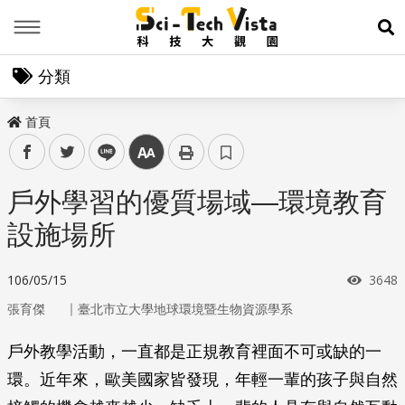
Menu
展
分類
首頁
facebook
twitter
line
中
戶外學習的優質場域—環境教育
設施場所
瀏覽
106/05/15
3648
｜
張育傑
臺北市立大學地球環境暨生物資源學系
戶外教學活動，一直都是正規教育裡面不可或缺的一
環。近年來，歐美國家皆發現，年輕一輩的孩子與自然