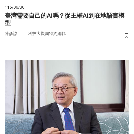
115/06/30
臺灣需要自己的AI嗎？從主權AI到在地語言模
型
｜
陳彥諺
科技大觀園特約編輯
儲