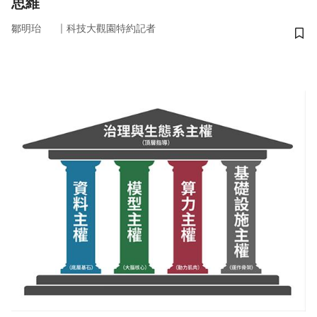
思維
｜
鄒明珆
科技大觀園特約記者
儲