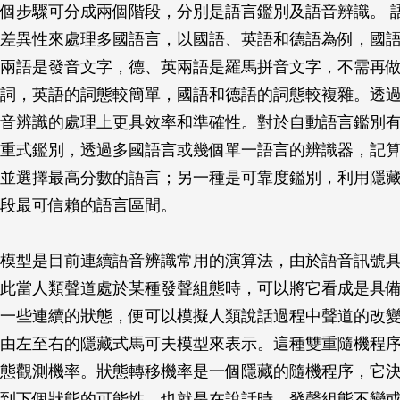
個步驟可分成兩個階段，分別是語言鑑別及語音辨識。 
差異性來處理多國語言，以國語、英語和德語為例，國
兩語是發音文字，德、英兩語是羅馬拼音文字，不需再
詞，英語的詞態較簡單，國語和德語的詞態較複雜。透
音辨識的處理上更具效率和準確性。對於自動語言鑑別
重式鑑別，透過多國語言或幾個單一語言的辨識器，記
並選擇最高分數的語言；另一種是可靠度鑑別，利用隱
段最可信賴的語言區間。
模型是目前連續語音辨識常用的演算法，由於語音訊號
此當人類聲道處於某種發聲組態時，可以將它看成是具
一些連續的狀態，便可以模擬人類說話過程中聲道的改
由左至右的隱藏式馬可夫模型來表示。這種雙重隨機程
態觀測機率。狀態轉移機率是一個隱藏的隨機程序，它
到下個狀態的可能性，也就是在說話時，發聲組態不變