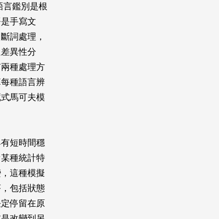
語言鑑別是根
語是手寫文
做斷詞處理，
過差異性分
有兩種處理方
算每種語言辨
藏式馬可夫模
具有短時間穩
備某種統計特
變，這種模擬
序，包括狀態
決定停留在原
或是改變到另