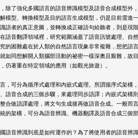
，除了強化多國語言的語音辨識模型及語音合成模型外
解模型、轉換模型及目的語言生成模型，仍是目前需進
識語者的真正意圖，並轉換成正確語句給聽者，則是現
在語音翻譯領域裡，研究範圍涵蓋了語音訊號處理、自
究的困難處在於人類的自然語言現象非常複雜，想把語
就如同想解開人類腦部活動的祕密一樣深奧且艱難，故
，仍著重在特定領域的應用（如觀光旅遊）。
言，可分為循序式處理和內嵌式處理。所謂循序式架構
、語音合成的三個步驟，來處理同步語譯；內嵌式架構
整合做語譯處理，將文句生成後再做語音合成。一般而
統的架構，可分為語音辨識、機器翻譯及語音合成三個
國語音辨識到底是如何運作的？為了將使用者的語音辨