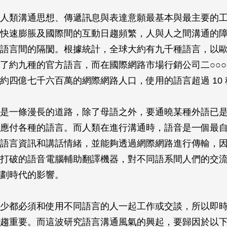
人類溝通思想、傳遞訊息與表達意願最基本與最主要的
快速膨脹及國際間的互動日趨頻繁，人與人之間溝通的
語言間的隔閡。根據統計，全球大約有九千種語言，以
了約九種的官方語言，而在國際網路市場行銷公司二○○
約四億七千六百萬的網際網路人口，使用的語言超過 10
是一條漫長的道路，除了母語之外，要通曉某種外語已
應付各種的語言。而人類在進行溝通時，語音是一個最
語言資訊和講話情緒，並能夠透過網際網路進行傳輸，
打破的語音電腦輔助翻譯機器，對不同語系間人們的交
劃時代的影響。
少都必須和使用不同語言的人一起工作或交談，所以即
趨重要。而這波研究語言溝通風氣的興起，要歸因於以