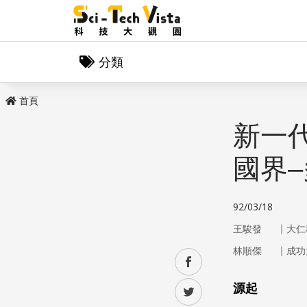
分類
首頁
新一
國界
92/03/18
｜
王駿發
大仁
｜
林順傑
成功
facebook
源起
twitter