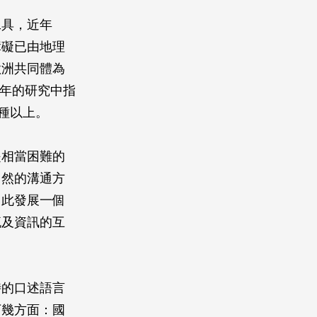
工具，近年
障礙已由地理
歐洲共同體為
○年的研究中指
 種以上。
是相當困難的
自然的溝通方
因此發展一個
流及資訊的互
時的口述語言
下幾方面：國