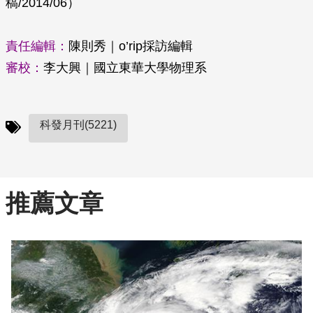
稿/2014/06）
責任編輯：
陳則秀｜o’rip採訪編輯
審校：
李大興｜國立東華大學物理系
科發月刊(5221)
推薦文章