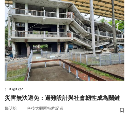
115/05/29
災害無法避免：避難設計與社會韌性成為關鍵
｜
鄒明珆
科技大觀園特約記者
儲