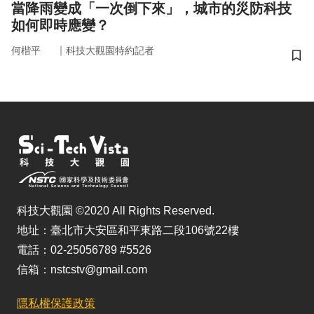
當降雨變成「一次倒下來」，城市的災防科技
如何即時應變？
｜
何楷平
科技大觀園特約記者
儲
科技大觀園 ©2020 All Rights Reserved.
地址：臺北市大安區和平東路二段106號22樓
電話：02-25056789 #5526
信箱：nstcstv@gmail.com
隱私權保護政策