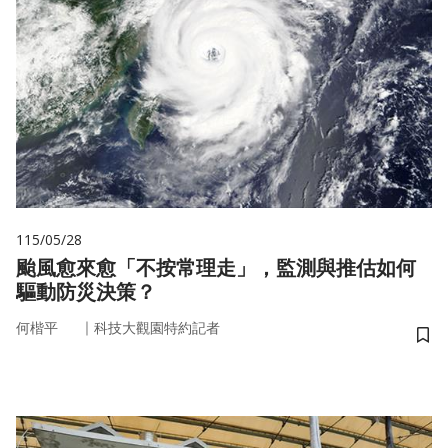
115/05/28
颱風愈來愈「不按常理走」，監測與推估如何
驅動防災決策？
｜
何楷平
科技大觀園特約記者
儲