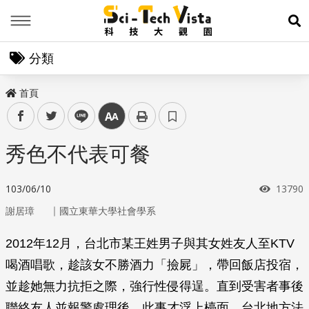
Menu
展
分類
首頁
facebook
twitter
line
中
秀色不代表可餐
瀏覽次
103/06/10
13790
｜
謝居璋
國立東華大學社會學系
2012年12月，台北市某王姓男子與其女姓友人至KTV
喝酒唱歌，趁該女不勝酒力「撿屍」，帶回飯店投宿，
並趁她無力抗拒之際，強行性侵得逞。直到受害者事後
聯絡友人並報警處理後，此事才浮上檯面，台北地方法