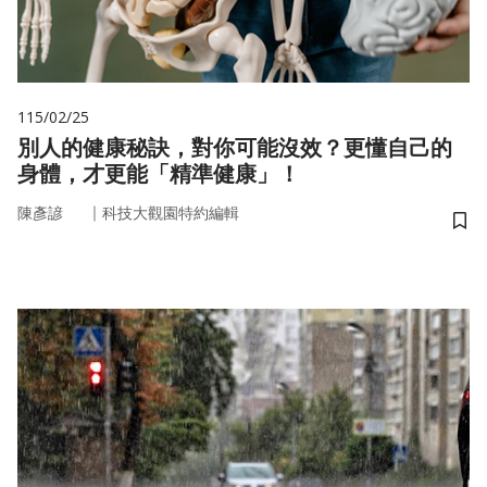
115/02/25
別人的健康秘訣，對你可能沒效？更懂自己的
身體，才更能「精準健康」！
｜
陳彥諺
科技大觀園特約編輯
儲