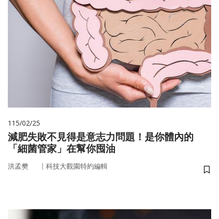
115/02/25
減肥失敗不見得是意志力問題！是你體內的
「細菌管家」在幫你囤油
｜
洪孟樊
科技大觀園特約編輯
儲