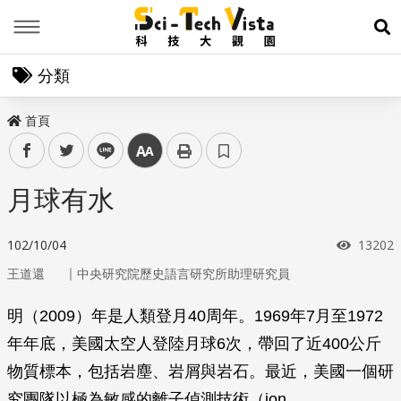
Menu
展
分類
首頁
facebook
twitter
line
中
月球有水
瀏覽次
102/10/04
13202
｜
王道還
中央研究院歷史語言研究所助理研究員
明（2009）年是人類登月40周年。1969年7月至1972
年年底，美國太空人登陸月球6次，帶回了近400公斤
物質標本，包括岩塵、岩屑與岩石。最近，美國一個研
究團隊以極為敏感的離子偵測技術（ion