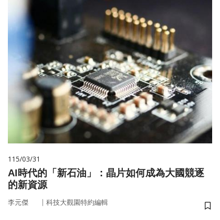
115/03/31
AI時代的「新石油」：晶片如何成為大國競逐
的新資源
｜
李元傑
科技大觀園特約編輯
儲