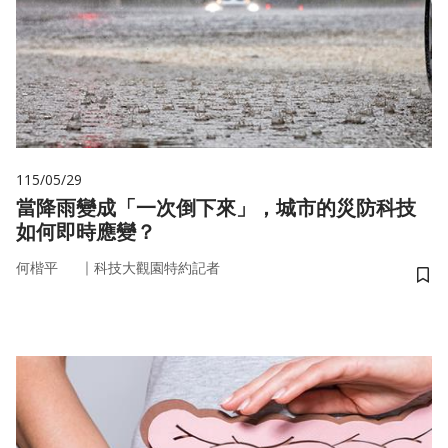
115/05/29
當降雨變成「一次倒下來」，城市的災防科技
如何即時應變？
｜
何楷平
科技大觀園特約記者
儲