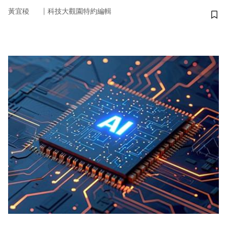
｜
黃宜稜
科技大觀園特約編輯
儲