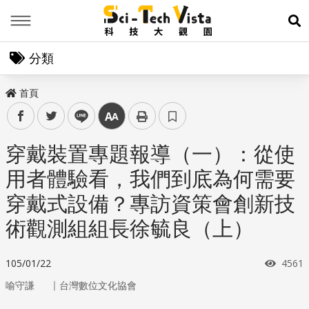
Menu
展
分類
首頁
facebook
twitter
line
中
穿戴裝置專題報導（一）：從使
用者體驗看，我們到底為何需要
穿戴式設備？專訪資策會創新技
術觀測組組長徐毓良（上）
瀏覽
105/01/22
4561
｜
喻守謙
台灣數位文化協會