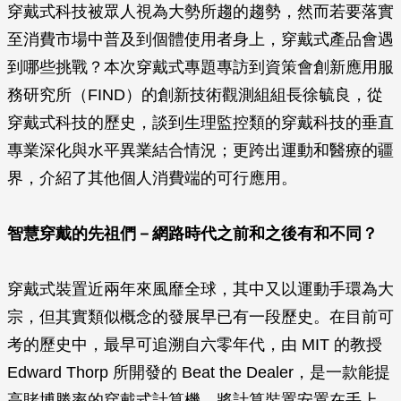
穿戴式科技被眾人視為大勢所趨的趨勢，然而若要落實
至消費市場中普及到個體使用者身上，穿戴式產品會遇
到哪些挑戰？本次穿戴式專題專訪到資策會創新應用服
務研究所（FIND）的創新技術觀測組組長徐毓良，從
穿戴式科技的歷史，談到生理監控類的穿戴科技的垂直
專業深化與水平異業結合情況；更跨出運動和醫療的疆
界，介紹了其他個人消費端的可行應用。
智慧穿戴的先祖們－網路時代之前和之後有和不同？
穿戴式裝置近兩年來風靡全球，其中又以運動手環為大
宗，但其實類似概念的發展早已有一段歷史。在目前可
考的歷史中，最早可追溯自六零年代，由 MIT 的教授
Edward Thorp 所開發的 Beat the Dealer，是一款能提
高賭博勝率的穿戴式計算機，將計算裝置安置在手上，