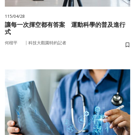
115/04/28
讓每一次揮空都有答案 運動科學的普及進行
式
｜
何楷平
科技大觀園特約記者
儲