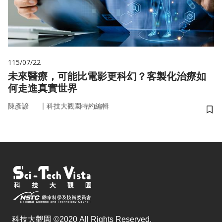
115/07/22
未來醫療，可能比電影更科幻？客製化治療如
何走進真實世界
｜
陳彥諺
科技大觀園特約編輯
儲
科技大觀園 ©2020 All Rights Reserved.