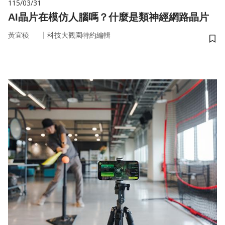
115/03/31
AI晶片在模仿人腦嗎？什麼是類神經網路晶片
｜
黃宜稜
科技大觀園特約編輯
儲