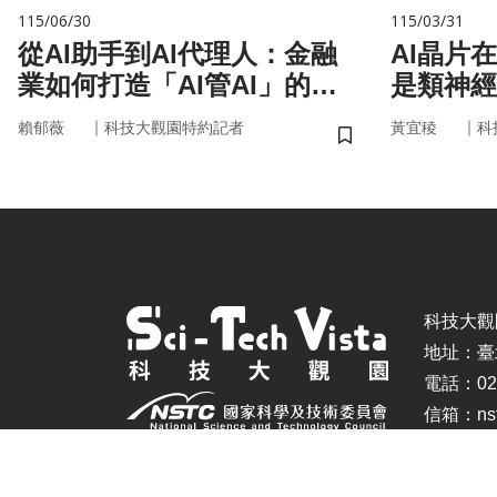
115/06/30
115/03/31
從AI助手到AI代理人：金融
AI晶片
業如何打造「AI管AI」的新
是類神經
治理模式？
｜
｜
賴郁薇
科技大觀園特約記者
黃宜稜
科
儲存書籤
科技大觀園 ©
地址：臺
電話：02-
信箱：nstc