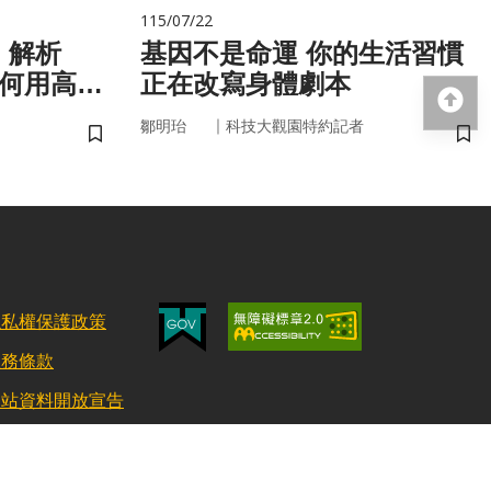
115/07/22
！解析
基因不是命運 你的生活習慣
如何用高效
正在改寫身體劇本
回
｜
鄒明珆
科技大觀園特約記者
儲存書籤
儲
隱私權保護政策
服務條款
網站資料開放宣告