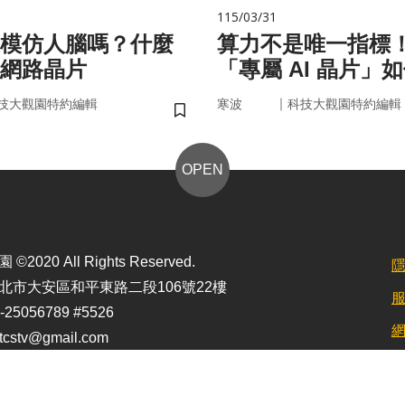
115/03/31
在模仿人腦嗎？什麼
算力不是唯一指標
網路晶片
「專屬 AI 晶片」
率驅動未來
｜
技大觀園特約編輯
寒波
科技大觀園特約編輯
儲存書籤
OPEN
2020 All Rights Reserved.
北市大安區和平東路二段106號22樓
25056789 #5526
stv@gmail.com