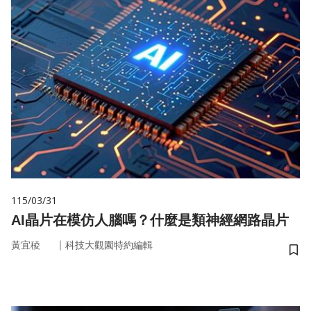
115/03/31
AI晶片在模仿人腦嗎？什麼是類神經網路晶片
｜
黃宜稜
科技大觀園特約編輯
儲