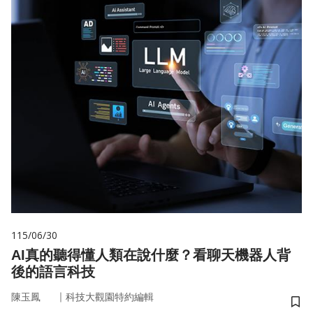
115/06/30
AI真的聽得懂人類在說什麼？看聊天機器人背
後的語言科技
｜
陳玉鳳
科技大觀園特約編輯
儲