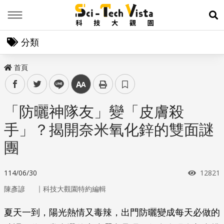
Menu
展
分類
首頁
facebook
twitter
line
中
「防曬神隊友」變「皮膚殺
手」？揭開奈米氧化鋅的雙面謎
團
瀏覽次
114/06/30
12821
｜
陳彥諺
科技大觀園特約編輯
夏天一到，陽光熱情又毒辣，出門防曬變成每天必做的