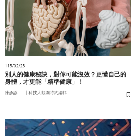
115/02/25
別人的健康秘訣，對你可能沒效？更懂自己的
身體，才更能「精準健康」！
｜
陳彥諺
科技大觀園特約編輯
儲