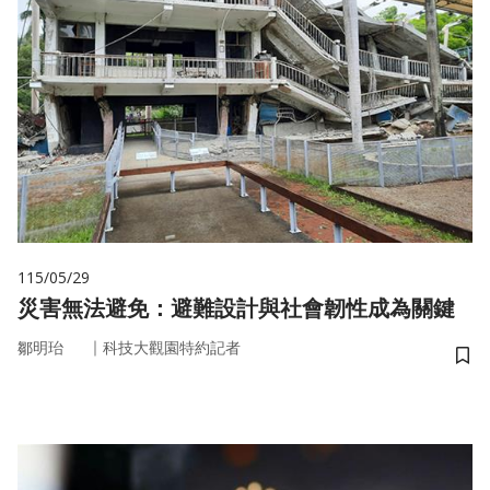
115/05/29
災害無法避免：避難設計與社會韌性成為關鍵
｜
鄒明珆
科技大觀園特約記者
儲