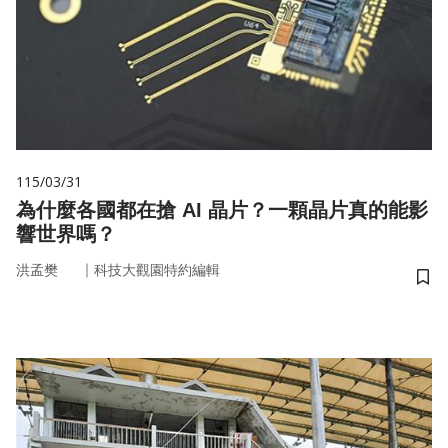
115/03/31
為什麼各國都在搶 AI 晶片？一顆晶片真的能影
響世界嗎？
｜
洪孟樊
科技大觀園特約編輯
儲