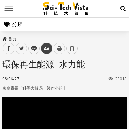
Menu
展
分類
首頁
facebook
twitter
line
中
環保再生能源–水力能
瀏覽次
96/06/27
23018
｜
東森電視「科學大解碼」製作小組