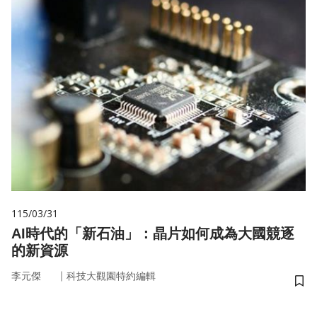
115/03/31
AI時代的「新石油」：晶片如何成為大國競逐
的新資源
｜
李元傑
科技大觀園特約編輯
儲