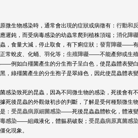
原微生物感染時，通常會出現的症狀或病徵有：
行動和
應遲鈍，而受病毒感染的幼蟲常爬到植株頂端；
消化障
蟲，食量大減，停止取食，有下痢症狀；
發育障礙
——
正常蛻皮、化蛹、羽化等；
生殖障礙
——不能產卵或生
——例如白殭菌產生的分生孢子呈白色，使昆蟲體表變
黑，綠殭菌產生的分生孢子是翠綠色，因此使昆蟲體表
菌感染致死的昆蟲，因為不同微生物的感染，死後會有
據死後昆蟲的外觀做初步的判斷，了解是受何種類微生
是：
受昆蟲病原細菌感染
——死後昆蟲蟲體軟化，體液
毒感染
——組織液化，體軀易破裂；
受昆蟲病原真菌感
僵化現象。