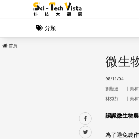
分類
首頁
微生
98/11/04
｜
劉顯達
美和
｜
林秀芬
美和
認識微生物農
facebook
twitter
為了避免農作