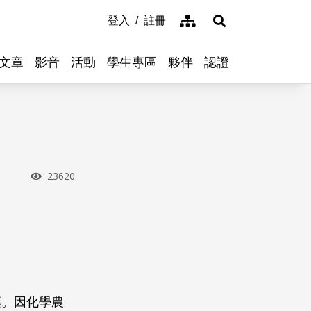
網站導覽
登入
註冊
展開搜尋
文章
影音
活動
學生專區
夥伴
認證
瀏覽次數
23620
藥。因化學農