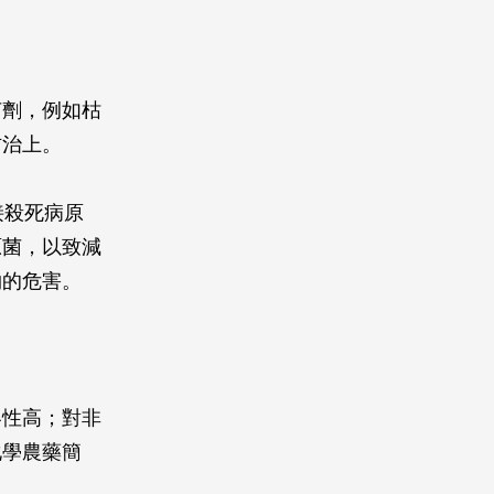
菌劑，例如枯
防治上。
接殺死病原
原菌，以致減
物的危害。
容性高；對非
化學農藥簡