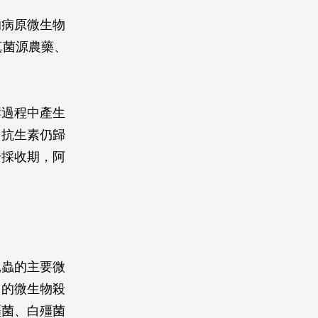
病原微生物
真菌源農藥、
過程中產生
，抗生素仍歸
全採收期，阿
昆蟲的主要微
用的微生物殺
殭菌、白殭菌