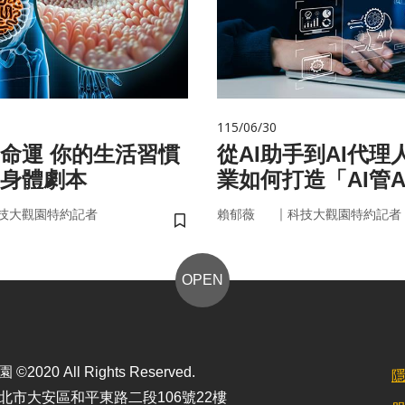
115/06/30
的生活習慣
從AI助手到AI代理
身體劇本
業如何打造「AI管A
治理模式？
｜
技大觀園特約記者
賴郁薇
科技大觀園特約記者
儲存書籤
OPEN
2020 All Rights Reserved.
北市大安區和平東路二段106號22樓