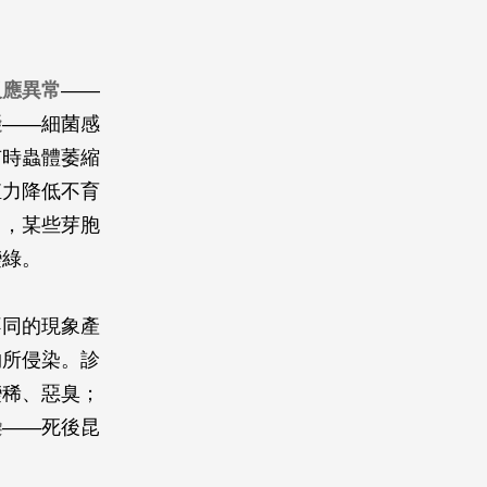
反應異常
——
礙
——細菌感
有時蟲體萎縮
殖力降低不育
白，某些芽胞
變綠。
不同的現象產
物所侵染。診
變稀、惡臭；
染
——死後昆