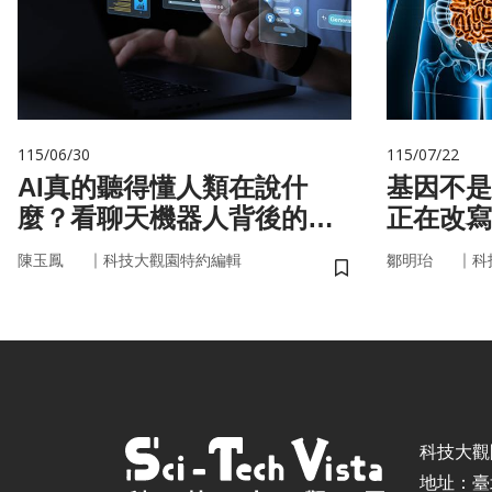
115/06/30
115/07/22
AI真的聽得懂人類在說什
基因不是命運 你
麼？看聊天機器人背後的語
正在改寫
言科技
｜
｜
陳玉鳳
科技大觀園特約編輯
鄒明珆
科
儲存書籤
科技大觀園 ©
地址：臺