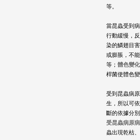
等。
當昆蟲受到病
行動緩慢，反
染的鱗翅目害
或膨脹，不能
等；
體色變化
桿菌使體色變
受到昆蟲病原
生，所以可依
斷的依據分別
受昆蟲病原病
蟲出現乾枯、