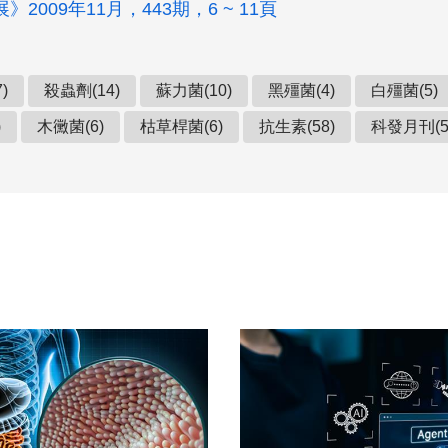
2009年11月，443期，6 ~ 11頁
)
殺蟲劑(14)
蘇力菌(10)
黑殭菌(4)
白殭菌(5)
)
木黴菌(6)
枯草桿菌(6)
抗生素(58)
科發月刊(52