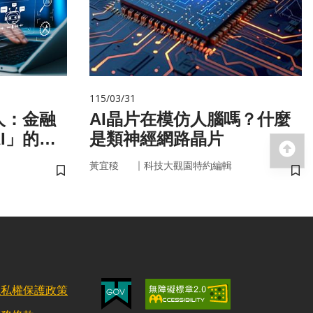
115/03/31
人：金融
AI晶片在模仿人腦嗎？什麼
I」的新
是類神經網路晶片
回
｜
黃宜稜
科技大觀園特約編輯
儲存書籤
儲
隱私權保護政策