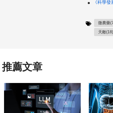
《科學發展》
微農藥(7
天敵(18
推薦文章