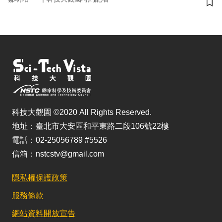
儲
科技大觀園 ©2020 All Rights Reserved.
地址：臺北市大安區和平東路二段106號22樓
電話：02-25056789 #5526
信箱：nstcstv@gmail.com
隱私權保護政策
服務條款
網站資料開放宣告