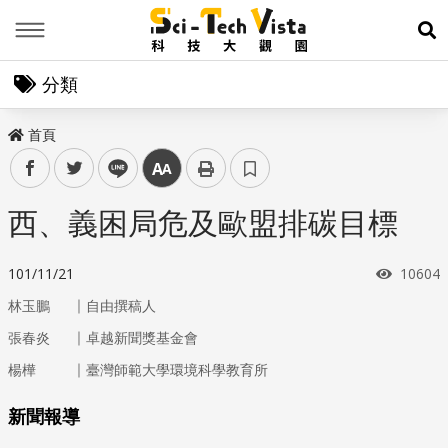
Menu
展
分類
首頁
facebook
twitter
line
中
西、義困局危及歐盟排碳目標
瀏覽次
101/11/21
10604
｜
林玉鵬
自由撰稿人
｜
張春炎
卓越新聞獎基金會
｜
楊樺
臺灣師範大學環境科學教育所
新聞報導