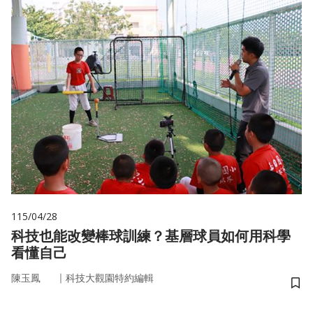
115/04/28
科技也能改變棒球訓練？基層球員如何用科學
看懂自己
｜
陳玉鳳
科技大觀園特約編輯
儲