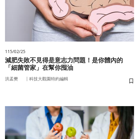
115/02/25
減肥失敗不見得是意志力問題！是你體內的
「細菌管家」在幫你囤油
｜
洪孟樊
科技大觀園特約編輯
儲