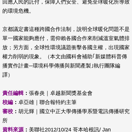
回應人民的託付，保障人們安全、避免全球暖化所導致
的環境危機。
京都議定書這種跨國合作法制，說明全球暖化問題不是
單一國家能夠應付，需仰賴各國合作來削減溫室氣體排
放；另方面，全球性環境議題衝擊各國主權，出現國家
權力削弱的現象。（本文由國科會補助｢新媒體科普傳
播實作計畫─環境科學傳播與新聞產製｣執行團隊編
譯）
責任編輯
：
張春炎｜卓越新聞獎基金會
校編
：
卓亞雄｜聯合報特約主筆
審校
：
胡元輝｜國立中正大學傳播學系暨電訊傳播研究
所
資料來源
：
美聯社2012/10/24 哥本哈根訊/ Jan