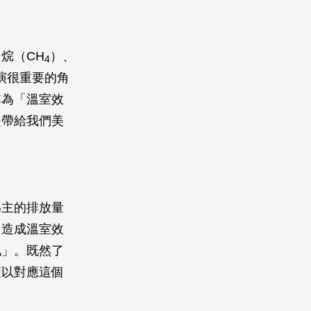
烷（CH
）、
4
演很重要的角
稱為「溫室效
是帶給我們美
為主的排放量
，造成溫室效
化」。既然了
策以對應這個