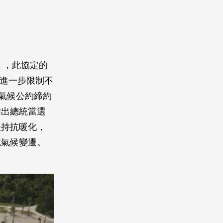
」，此協定的
更進一步限制不
個氣候公約締約
指出總統當選
堅持抗暖化，
抗氣候變遷。