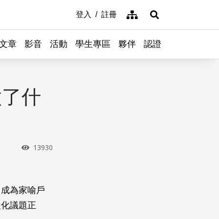
網站導覽
登入
註冊
展開搜尋
文章
影音
活動
學生專區
夥伴
認證
做了什
瀏覽次數
13930
，成為家喻戶
暖化議題正