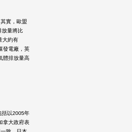
。其實，歐盟
排放量將比
量大約有
燃煤發電廠，英
溫氣體排放量高
括以2005年
。加拿大政府表
國一致。日本