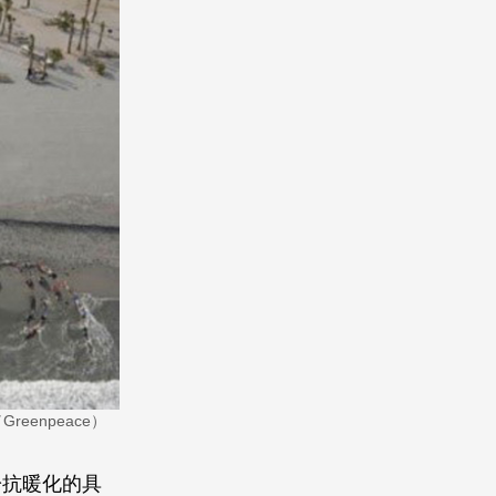
enpeace）
於抗暖化的具