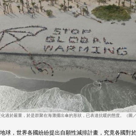
化過於嚴重，於是群聚在海灘擺出傘的形狀，已表達抗暖的態度。（圖／Gre
地球，世界各國紛紛提出自願性減排計畫，究竟各國對