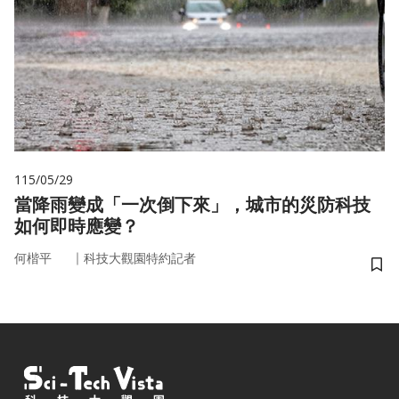
115/05/29
當降雨變成「一次倒下來」，城市的災防科技
如何即時應變？
｜
何楷平
科技大觀園特約記者
儲