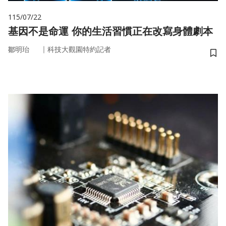
115/07/22
基因不是命運 你的生活習慣正在改寫身體劇本
｜
鄒明珆
科技大觀園特約記者
儲