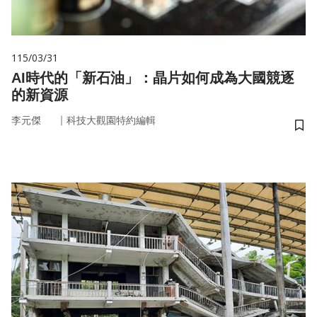
115/03/31
AI時代的「新石油」：晶片如何成為大國競逐
的新資源
｜
李元傑
科技大觀園特約編輯
儲