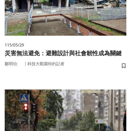
115/05/29
災害無法避免：避難設計與社會韌性成為關鍵
｜
鄒明珆
科技大觀園特約記者
儲