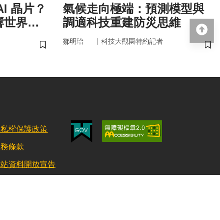
I 晶片？
氣候走向極端：預測模型與
響世界
調適科技重建防災思維
回
｜
鄒明珆
科技大觀園特約記者
儲存書籤
儲
隱私權保護政策
服務條款
網站資料開放宣告
更新日期：115/08/03 訪客人數：153009645