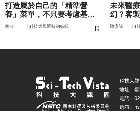
打造屬於自己的「精準營
未來醫療
養」菜單，不只要考慮基
幻？客製
因，關鍵更在腸道微生物
實世界
｜
｜
寒波
科技大觀園特約編輯
陳彥諺
科
儲存書籤
科技大觀園 ©
地址：臺
電話：02-
信箱：nstc
建議瀏覽器：IE11.0以上、Firefox、Chrome(螢幕設