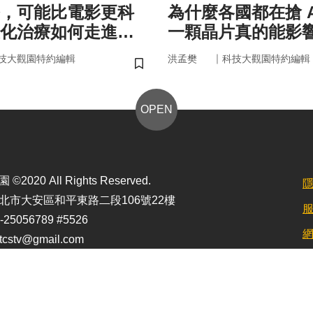
，可能比電影更科
為什麼各國都在搶 A
化治療如何走進真
一顆晶片真的能影
嗎？
｜
技大觀園特約編輯
洪孟樊
科技大觀園特約編輯
儲存書籤
OPEN
2020 All Rights Reserved.
北市大安區和平東路二段106號22樓
25056789 #5526
stv@gmail.com
定最佳顯示效果為1920*1080)