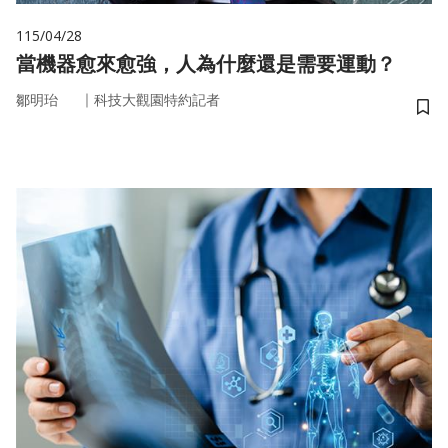
115/04/28
當機器愈來愈強，人為什麼還是需要運動？
｜
鄒明珆
科技大觀園特約記者
儲