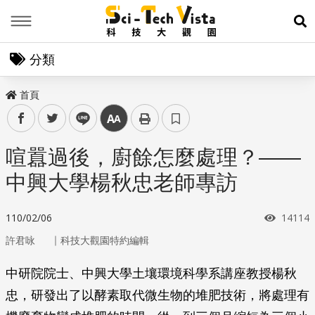
Menu
展
分類
首頁
facebook
twitter
line
中
喧囂過後，廚餘怎麼處理？——
中興大學楊秋忠老師專訪
瀏覽次
110/02/06
14114
｜
許君咏
科技大觀園特約編輯
中研院院士、中興大學土壤環境科學系講座教授楊秋
忠，研發出了以酵素取代微生物的堆肥技術，將處理有