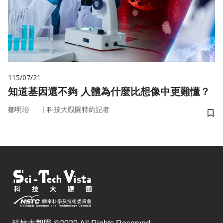
115/07/21
知道基因還不夠 人體為什麼比想像中更難懂？
｜
鄒明珆
科技大觀園特約記者
儲