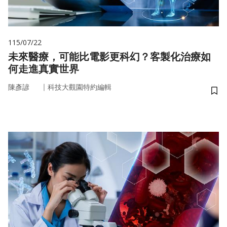
115/07/22
未來醫療，可能比電影更科幻？客製化治療如
何走進真實世界
｜
陳彥諺
科技大觀園特約編輯
儲