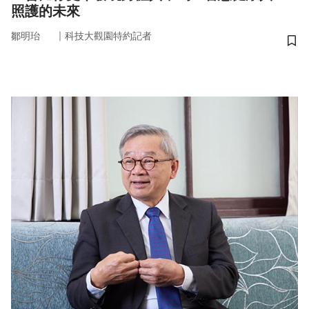
照護的未來
｜
鄒明珆
科技大觀園特約記者
儲