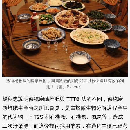
透過楊教授的獨家技術，團圓飯後的廚餘就可以被快速且有效的利
用！（圖／Pxhere）
楊秋忠說明傳統廚餘堆肥與 TTT® 法的不同，傳統廚
餘堆肥生產時之所以會臭，是由於微生物分解過程產生
的代謝物，ＨT2S 和有機胺、有機氮、氨氣等，造成
二次汙染源，而這套技術採用酵素，在過程中便已經考