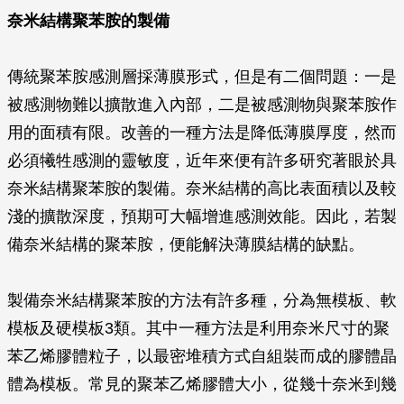
奈米結構聚苯胺的製備
傳統聚苯胺感測層採薄膜形式，但是有二個問題：一是
被感測物難以擴散進入內部，二是被感測物與聚苯胺作
用的面積有限。改善的一種方法是降低薄膜厚度，然而
必須犧牲感測的靈敏度，近年來便有許多研究著眼於具
奈米結構聚苯胺的製備。奈米結構的高比表面積以及較
淺的擴散深度，預期可大幅增進感測效能。因此，若製
備奈米結構的聚苯胺，便能解決薄膜結構的缺點。
製備奈米結構聚苯胺的方法有許多種，分為無模板、軟
模板及硬模板3類。其中一種方法是利用奈米尺寸的聚
苯乙烯膠體粒子，以最密堆積方式自組裝而成的膠體晶
體為模板。常見的聚苯乙烯膠體大小，從幾十奈米到幾