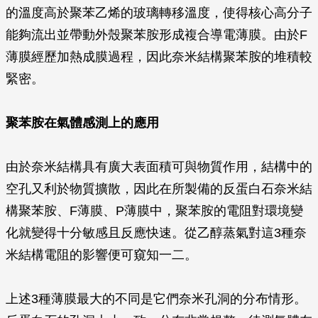
的溫度高於聚苯乙烯的玻璃轉移溫度，使得核心高分子
能夠流出並帶動外殼聚苯胺形成複合導電薄膜。由於F
薄膜經歷加熱成膜過程，因此奈米結構聚苯胺的堆積較
緊密。
聚苯胺在氣體感測上的應用
由於奈米結構具有廣大表面積可與物質作用，結構中的
空孔又利於物質擴散，因此在所製備的反蛋白石奈米結
構聚苯胺、F薄膜、P薄膜中，聚苯胺的電阻對環境變
化就變得十分敏感且反應快速。從乙醇蒸氣對這3種奈
米結構電阻的影響便可窺知一二。
上述3種薄膜最大的不同是它們奈米孔洞的分布情形。