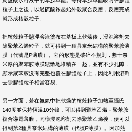
於鹽酸水溶液中的苯胺單體。等待苯胺單體吸附在膠體
粒子上之後，以過硫酸銨起始外殼聚合反應，反應完成
就形成核殼粒子。
把核殼粒子懸浮溶液塗布在基板上乾燥後，浸泡溶劑去
除聚苯乙烯粒子，就可得到一種具奈米結構的聚苯胺薄
膜（代號是P薄膜）。它的形態是破碎不規則，數十奈
米厚的聚苯胺薄膜鬆散地堆積在一起，並有不少孔隙，
顯示聚苯胺沒有完整包覆在膠體粒子上，因此利用溶劑
去除膠體粒子相當容易。
另一方面，若在氮氣中把乾燥的核殼粒子加熱至攝氏
140度並保持恆溫10分鐘，可以得到聚苯乙烯－聚苯胺
複合導電薄膜，同樣浸泡溶劑去除聚苯乙烯後，便可以
得到第2種具奈米結構的薄膜（代號F薄膜）。因加熱