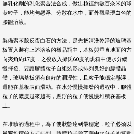
無乳化劑的乳化聚合法合成，做出粒徑約數百奈米的球
狀粒子，能均勻懸浮、分散在水中，而外觀呈現白色的
膠體溶液。
製備聚苯胺反蛋白石的方法，是先把清洗乾淨的玻璃基
板置入裝有上述溶液的樣品瓶中，基板與垂直地面的方
向夾角約17度，之後放入攝氏60度的烘箱中使水分緩
慢揮發。要讓膠體粒子自組裝形成排列良好的膠體晶
體，玻璃基板須有良好的潤溼性，且粒子能穩定懸浮，
還能在基板表面滑動。在水分慢慢揮發的過程中，膠體
粒子的濃度越來越高，懸浮的粒子便慢慢堆積在基板
上。
在堆積的過程中，為了使狀態達到最穩定，粒子必須以
最密堆積的方式排列。膠體粒子除了藉由水分子的幫助