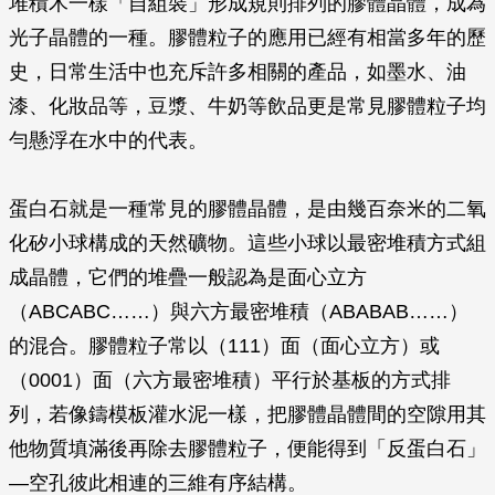
堆積木一樣「自組裝」形成規則排列的膠體晶體，成為
光子晶體的一種。膠體粒子的應用已經有相當多年的歷
史，日常生活中也充斥許多相關的產品，如墨水、油
漆、化妝品等，豆漿、牛奶等飲品更是常見膠體粒子均
勻懸浮在水中的代表。
蛋白石就是一種常見的膠體晶體，是由幾百奈米的二氧
化矽小球構成的天然礦物。這些小球以最密堆積方式組
成晶體，它們的堆疊一般認為是面心立方
（ABCABC……）與六方最密堆積（ABABAB……）
的混合。膠體粒子常以（111）面（面心立方）或
（0001）面（六方最密堆積）平行於基板的方式排
列，若像鑄模板灌水泥一樣，把膠體晶體間的空隙用其
他物質填滿後再除去膠體粒子，便能得到「反蛋白石」
—空孔彼此相連的三維有序結構。