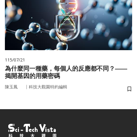
115/07/21
為什麼同一種藥，每個人的反應都不同？——
揭開基因的用藥密碼
｜
陳玉鳳
科技大觀園特約編輯
儲