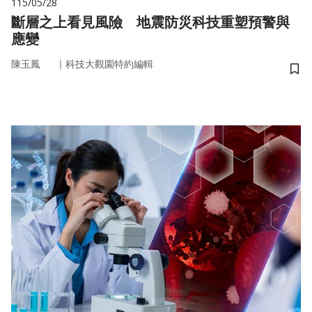
115/05/28
斷層之上看見風險 地震防災科技重塑預警與
應變
｜
陳玉鳳
科技大觀園特約編輯
儲