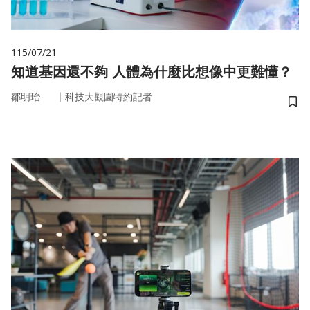
115/07/21
知道基因還不夠 人體為什麼比想像中更難懂？
｜
鄒明珆
科技大觀園特約記者
儲