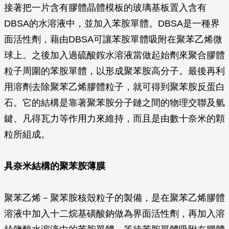
接著把一片含有膠體晶體模板的玻璃基板置入含有
DBSA的水溶液中，並加入苯胺單體。DBSA是一種界
面活性劑，藉由DBSA可讓苯胺單體吸附在聚苯乙烯微
球上。之後加入過硫酸銨水溶液當做起始劑來聚合膠體
粒子周圍的苯胺單體，以形成聚苯胺高分子。最後再利
用溶劑去除聚苯乙烯膠體粒子，就可得到聚苯胺反蛋白
石。它的結構是靠著聚苯胺分子鏈之間的物理交聯及氫
鍵、凡得瓦力等作用力來維持，而且是由數十奈米的顆
粒所組成。
具奈米結構的聚苯胺薄膜
聚苯乙烯－聚苯胺核殼粒子的製備，是在聚苯乙烯膠體
溶液中加入十二烷基磺酸鈉做為界面活性劑，再加入溶