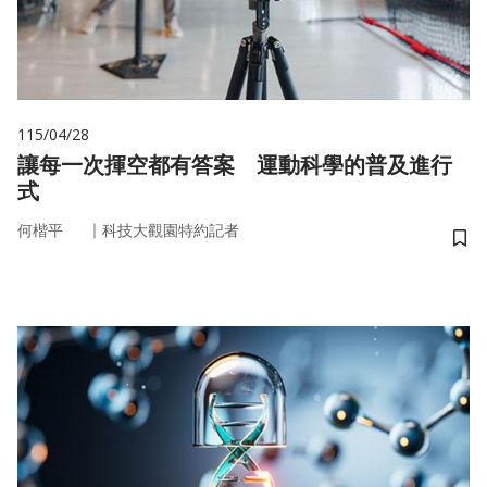
115/04/28
讓每一次揮空都有答案 運動科學的普及進行
式
｜
何楷平
科技大觀園特約記者
儲