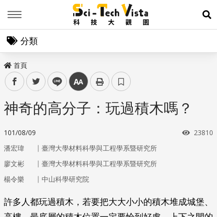
Menu
展
分類
首頁
facebook
twitter
line
中
神奇的高分子：玩過積木嗎？
瀏覽次
101/08/09
23810
｜
潘宏瑋
臺灣大學材料科學與工程學系暨研究所
｜
廖文彬
臺灣大學材料科學與工程學系暨研究所
｜
楊令樂
中山科學研究院
許多人都玩過積木，若要把大大小小的積木堆成城堡、