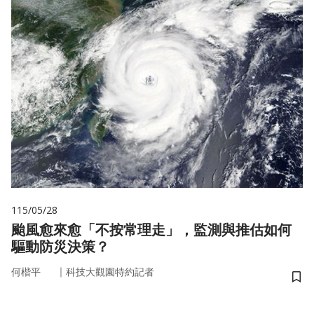
115/05/28
颱風愈來愈「不按常理走」，監測與推估如何
驅動防災決策？
｜
何楷平
科技大觀園特約記者
儲