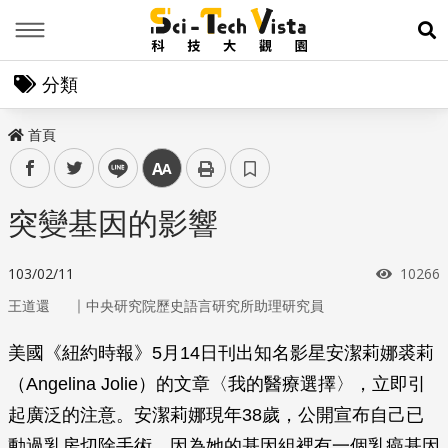
Menu
展
分類
首頁
facebook
twitter
line
中
突變基因的影響
瀏覽次
103/02/11
10266
｜
王道還
中央研究院歷史語言研究所助理研究員
美國《紐約時報》5月14日刊出知名影星安潔莉娜裘莉
（Angelina Jolie）的文章〈我的醫療選擇〉，立即引
起廣泛的注意。安潔莉娜現年38歲，公開宣布自己已
動過乳房切除手術。因為她的基因組裡有一個乳癌基因