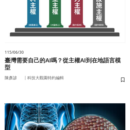
115/06/30
臺灣需要自己的AI嗎？從主權AI到在地語言模
型
｜
陳彥諺
科技大觀園特約編輯
儲