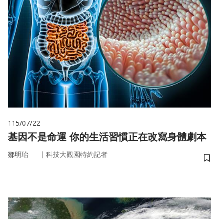
115/07/22
基因不是命運 你的生活習慣正在改寫身體劇本
｜
鄒明珆
科技大觀園特約記者
儲