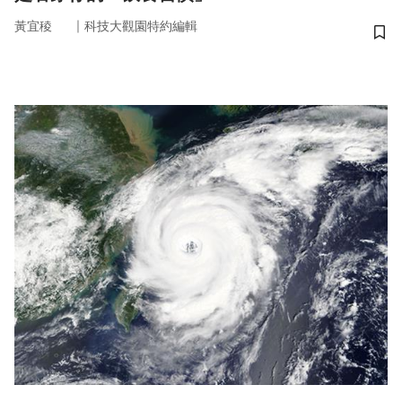
｜
黃宜稜
科技大觀園特約編輯
儲