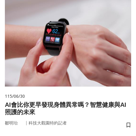
115/06/30
AI會比你更早發現身體異常嗎？智慧健康與AI
照護的未來
｜
鄒明珆
科技大觀園特約記者
儲