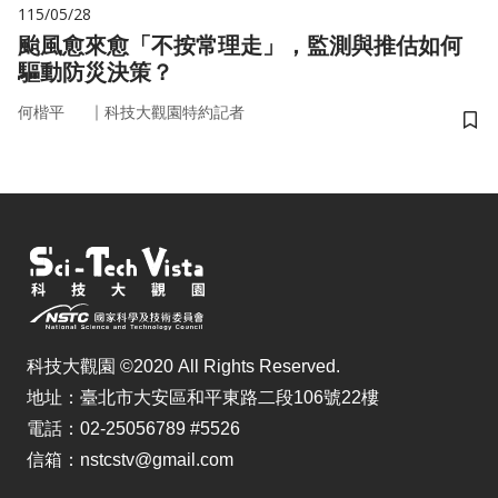
115/05/28
颱風愈來愈「不按常理走」，監測與推估如何
驅動防災決策？
｜
何楷平
科技大觀園特約記者
儲
科技大觀園 ©2020 All Rights Reserved.
地址：臺北市大安區和平東路二段106號22樓
電話：02-25056789 #5526
信箱：nstcstv@gmail.com