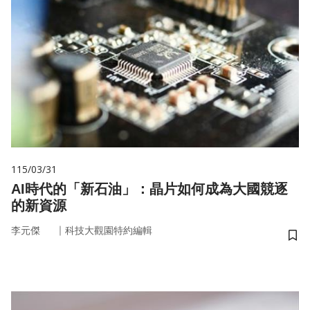
115/03/31
AI時代的「新石油」：晶片如何成為大國競逐
的新資源
｜
李元傑
科技大觀園特約編輯
儲