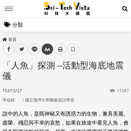
Menu
展
分類
首頁
facebook
twitter
line
中
「人魚」探測 –活動型海底地震
儀
瀏覽次
102/12/27
11087
｜
李祖緯
國立臺灣大學圖書資訊學系
說中的人魚，是既神秘又有誘惑力的生物，兼具美麗、
虛榮、殘忍與不幸的哀愁，如果在旅途中看見人魚，會