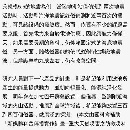
氏規模5.5的地震為例，當陸地測站僅偵測到兩次地震
活動時，活動型海洋地震記錄儀偵測將近兩百次的擾
動，可見該設備的靈敏度。然而，依舊有不少的課題需
要克服，首先電力來自於電池供應，因此續航力僅僅十
天，如果需要長期的資料，仍仰賴固定式的海底地震
儀。另一方面，雖然儀器能夠依P波的特性辨識地震
波，但辨識率約九成左右，仍有改善空間。
研究人員對下一代產品的計畫，則是希望能利用波浪所
產生的能量提供動力，並朝向輕量化、能源純淨化發
展。明年會在加拉巴哥群島設置十個儀器，監測附近海
域的火山活動，推廣到全球海域後，希望能夠放置三百
到四百個儀器，做廣泛的探測。 (本文由國科會補助
「新媒體科普傳播實作計畫─重大天然災害之防救災科