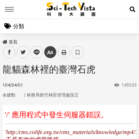
Menu
展
分類
首頁
facebook
twitter
line
中
龍貓森林裡的臺灣石虎
瀏覽次數
104/04/01
145533
｜
余建勳
林務局新竹林區管理處技正