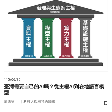
115/06/30
臺灣需要自己的AI嗎？從主權AI到在地語言模
型
｜
陳彥諺
科技大觀園特約編輯
儲