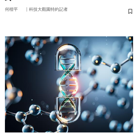
｜
何楷平
科技大觀園特約記者
儲