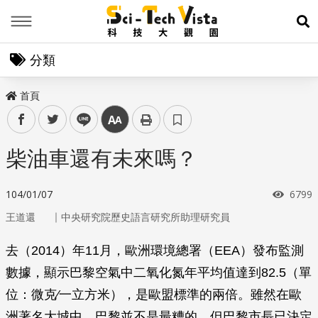
Menu
展
分類
首頁
facebook
twitter
line
中
柴油車還有未來嗎？
瀏覽
104/01/07
6799
｜
王道還
中央研究院歷史語言研究所助理研究員
去（2014）年11月，歐洲環境總署（EEA）發布監測
數據，顯示巴黎空氣中二氧化氮年平均值達到82.5（單
位：微克∕一立方米），是歐盟標準的兩倍。雖然在歐
洲著名大城中，巴黎並不是最糟的，但巴黎市長已決定