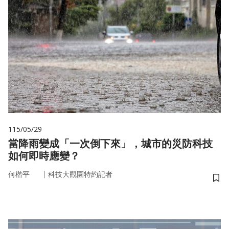
115/05/29
當降雨變成「一次倒下來」，城市的災防科技
如何即時應變？
｜
何楷平
科技大觀園特約記者
儲