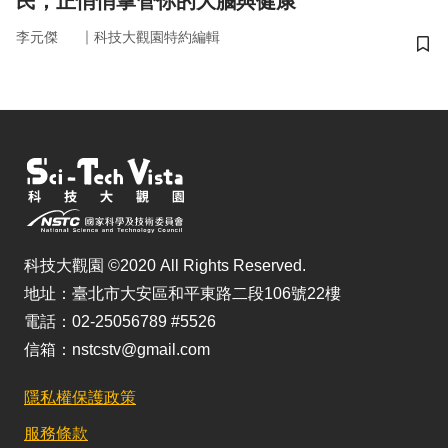
民，正悄悄掌管你的大腦與健康
｜
李元傑
科技大觀園特約編輯
儲
科技大觀園 ©2020 All Rights Reserved.
地址：臺北市大安區和平東路二段106號22樓
電話：02-25056789 #5526
信箱：nstcstv@gmail.com
隱私權保護政策
服務條款