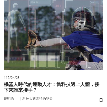
115/04/28
機器人時代的運動人才：當科技遇上人體，接
下來誰來接手？
｜
鄒明珆
科技大觀園特約記者
儲