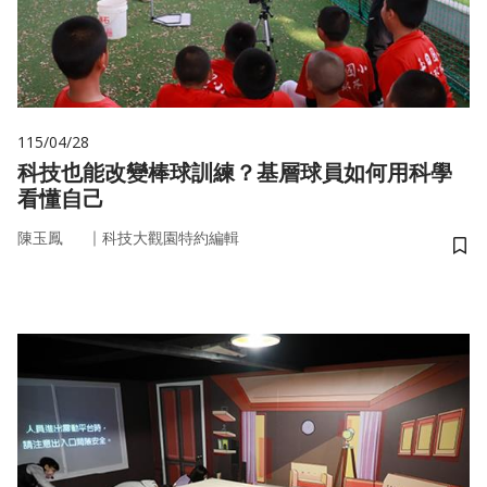
115/04/28
科技也能改變棒球訓練？基層球員如何用科學
看懂自己
｜
陳玉鳳
科技大觀園特約編輯
儲