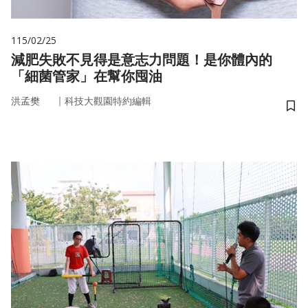
115/02/25
減肥失敗不見得是意志力問題！是你體內的
「細菌管家」在幫你囤油
｜
洪孟樊
科技大觀園特約編輯
儲