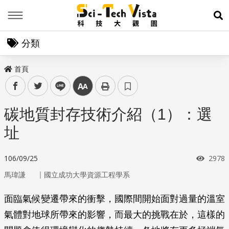
Menu
展
分類
首頁
facebook
twitter
line
中
碳地質封存技術介紹（1）：選
址
瀏覽
106/09/25
2978
｜
馬瑋謙
國立成功大學資源工程學系
面臨氣候變遷帶來的衝擊，國際間開始面對過量的溫室
氣體對地球所帶來的影響，而最大的挑戰在於，這樣的