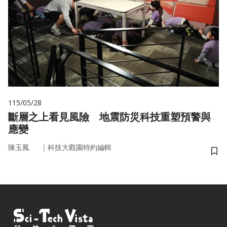
115/05/28
斷層之上看見風險 地震防災科技重塑預警與
應變
｜
陳玉鳳
科技大觀園特約編輯
儲