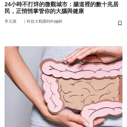
24小時不打烊的微觀城市：腸道裡的數十兆居
民，正悄悄掌管你的大腦與健康
｜
李元傑
科技大觀園特約編輯
儲