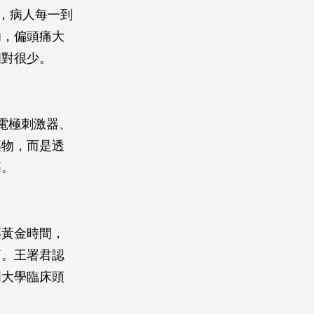
體，病人每一到
功，偏頭痛大
相對很少。
放置電極刺激器、
藥物，而是透
高。
藥黃金時間，
痛。王署君認
明大學臨床頭