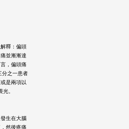
以解釋：偏頭
疼痛並漸漸達
而言，偏頭痛
三分之一患者
項或是兩項以
 畏光。
是發生在大腦
痛，然後疼痛