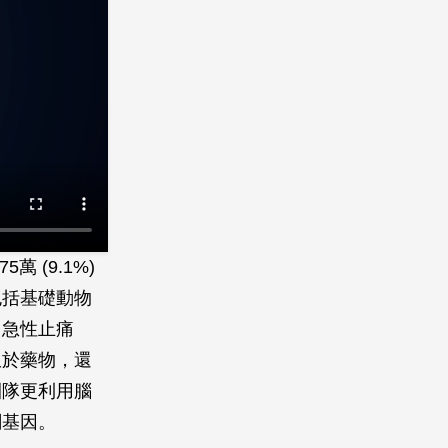
 (9.1%)
包括基礎動物
了急性止痛
限於藥物，還
團隊更利用腦
關基因。