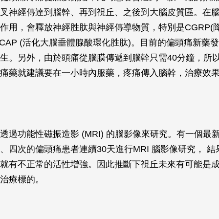
叉神經傳達到腦幹、再到視丘、之後到大腦皮質區。在
作用，會釋放神經胜肽與神經傳導物質，特別是CGRP(
PACAP (活化大腦垂體腺酸環化胜肽)。目前的偏頭痛新藥
生。另外，由於頭痛從腦膜傳遞到腦幹只需40分鐘，所
痛藥就建議要在一小時內服藥，疼痛傳入腦幹，治療效
透過功能性磁振造影 (MRI) 的腦影像來研究。有一個最
、四次的偏頭痛患者連續30天進行MRI 腦影像研究， 
就有不正常的活性增強。因此推斷下視丘未來有可能是
治療標的。