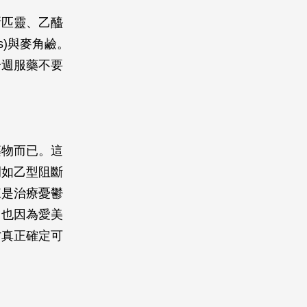
斯匹靈、乙醯
s)與麥角鹼。
一週服藥不要
藥物而已。這
例如乙型阻斷
來是治療憂鬱
，也因為愛美
才真正確定可